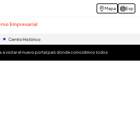
Mapa
Esp
rno Empresarial
r
Centro Histórico
os a visitar el nuevo portal país donde coincidimos todos.