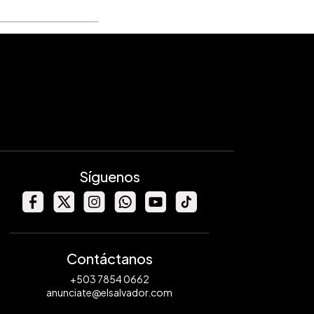
Síguenos
Contáctanos
+503 7854 0662
anunciate@elsalvador.com