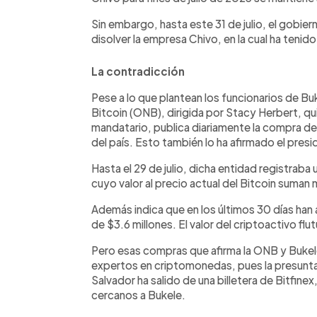
Sin embargo, hasta este 31 de julio, el gobier
disolver la empresa Chivo, en la cual ha tenido
La contradicción
Pese a lo que plantean los funcionarios de Buke
Bitcoin (ONB), dirigida por Stacy Herbert, qui
mandatario, publica diariamente la compra de
del país. Esto también lo ha afirmado el pres
Hasta el 29 de julio, dicha entidad registra
cuyo valor al precio actual del Bitcoin suman
Además indica que en los últimos 30 días han
de $3.6 millones. El valor del criptoactivo f
Pero esas compras que afirma la ONB y Bukel
expertos en criptomonedas, pues la presunta 
Salvador ha salido de una billetera de Bitfinex
cercanos a Bukele.