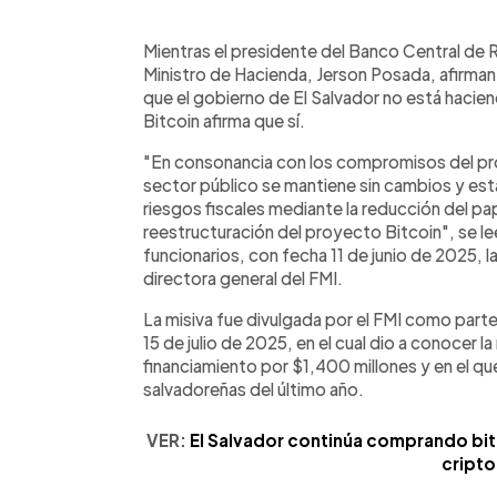
0:00
Facebook
Twitter
►
Escuchar artículo
Mientras el presidente del Banco Central de 
Ministro de Hacienda, Jerson Posada, afirman
que el gobierno de El Salvador no está hacien
Bitcoin afirma que sí.
"En consonancia con los compromisos del pro
sector público se mantiene sin cambios y es
riesgos fiscales mediante la reducción del pape
reestructuración del proyecto Bitcoin", se l
funcionarios, con fecha 11 de junio de 2025, l
directora general del FMI.
La misiva fue divulgada por el FMI como part
15 de julio de 2025, en el cual dio a conocer l
financiamiento por $1,400 millones y en el que 
salvadoreñas del último año.
VER:
El Salvador continúa comprando bitc
cripto