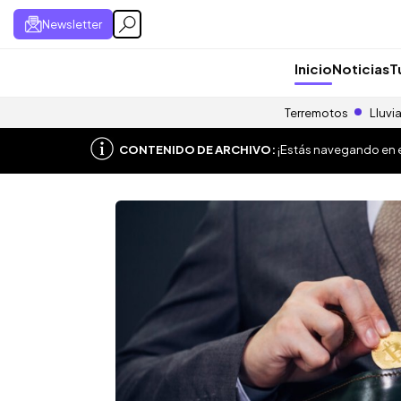
Newsletter
Inicio
Noticias
T
Terremotos
Lluvi
CONTENIDO DE ARCHIVO:
¡Estás navegando en el