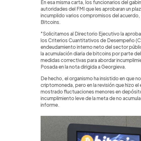
En esa misma carta, los funcionarios del gabin
autoridades del FMI que les aprobaran un pla
incumplido varios compromisos del acuerdo, e
Bitcoins.
"Solicitamos al Directorio Ejecutivo la apro
los Criterios Cuantitativos de Desempeño (CD
endeudamiento interno neto del sector públi
la acumulación diaria de bitcoins por parte 
medidas correctivas para abordar incumplim
Posada en la nota dirigida a Georgieva.
De hecho, el organismo ha insistido en que no 
criptomoneda, pero en la revisión que hizo e
mostrado fluctuaciones menores en depósitos
incumplimiento leve de la meta de no acumulac
informe.