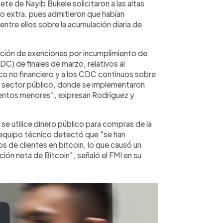
ete de Nayib Bukele solicitaron a las altas
zo extra, pues admitieron que habían
ntre ellos sobre la acumulación diaria de
bación de exenciones por incumplimiento de
C) de finales de marzo, relativos al
co no financiero y a los CDC continuos sobre
del sector público, donde se implementaron
ientos menores", expresan Rodríguez y
se utilice dinero público para compras de la
l equipo técnico detectó que "se han
 de clientes en bitcoin, lo que causó un
ión neta de Bitcoin", señaló el FMI en su