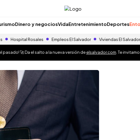
urismo
Dinero y negocios
Vida
Entretenimiento
Deportes
Ento
as
Hospital Rosales
Empleos El Salvador
Viviendas El Salvado
 pasado! 🚀 Da el salto a la nueva versión de
elsalvador.com
. Te invitam