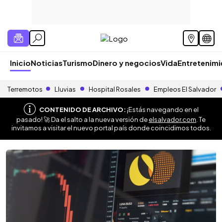
Inicio
Noticias
Turismo
Dinero y negocios
Vida
Entretenim
Terremotos
Lluvias
Hospital Rosales
Empleos El Salvador
CONTENIDO DE ARCHIVO:
¡Estás navegando en el
pasado! 🚀 Da el salto a la nueva versión de
elsalvador.com
. Te
invitamos a visitar el nuevo portal país donde coincidimos todos.