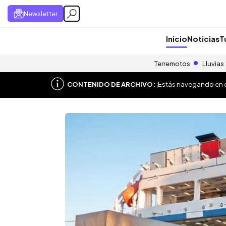
Newsletter
Inicio
Noticias
T
Terremotos
Lluvias
CONTENIDO DE ARCHIVO:
¡Estás navegando en el