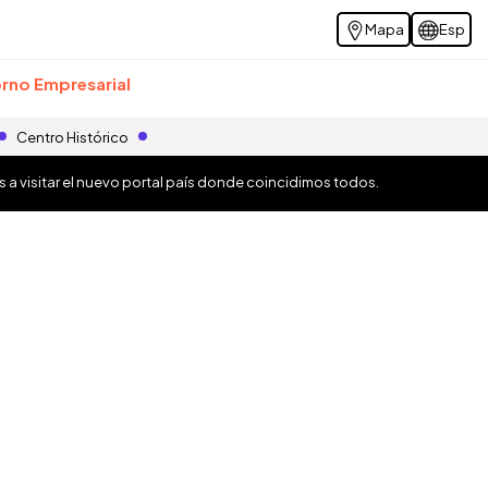
Mapa
Esp
rno Empresarial
Centro Histórico
os a visitar el nuevo portal país donde coincidimos todos.