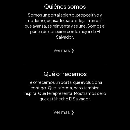
Quiénes somos
Somos un portal abierto, propositivo y
moderno, pensado para reflejar a un país
que avanza, se reinventa y se une. Somos el
punto de conexión con lo mejor de El
Salvador.
Ver mas ❯
Qué ofrecemos
Te ofrecemos un portal que evoluciona
contigo. Que informa, pero también
inspira. Que te representa. Mostramos de lo
que está hecho El Salvador.
Ver mas ❯