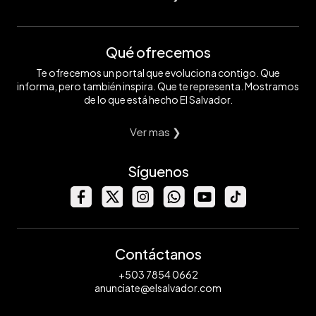
Qué ofrecemos
Te ofrecemos un portal que evoluciona contigo. Que
informa, pero también inspira. Que te representa. Mostramos
de lo que está hecho El Salvador.
Ver mas ❯
Síguenos
Contáctanos
+503 7854 0662
anunciate@elsalvador.com