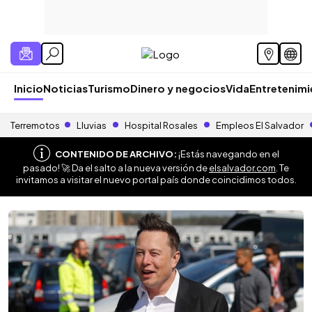
Inicio
Noticias
Turismo
Dinero y negocios
Vida
Entretenim
Terremotos
Lluvias
Hospital Rosales
Empleos El Salvador
CONTENIDO DE ARCHIVO:
¡Estás navegando en el
pasado! 🚀 Da el salto a la nueva versión de
elsalvador.com
. Te
invitamos a visitar el nuevo portal país donde coincidimos todos.