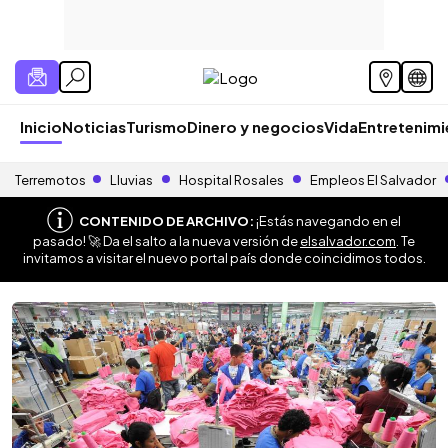
Inicio
Noticias
Turismo
Dinero y negocios
Vida
Entretenim
Terremotos
Lluvias
Hospital Rosales
Empleos El Salvador
CONTENIDO DE ARCHIVO:
¡Estás navegando en el
pasado! 🚀 Da el salto a la nueva versión de
elsalvador.com
. Te
invitamos a visitar el nuevo portal país donde coincidimos todos.