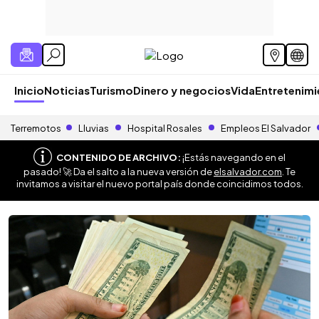
Inicio
Noticias
Turismo
Dinero y negocios
Vida
Entretenim
Terremotos
Lluvias
Hospital Rosales
Empleos El Salvador
CONTENIDO DE ARCHIVO:
¡Estás navegando en el
pasado! 🚀 Da el salto a la nueva versión de
elsalvador.com
. Te
invitamos a visitar el nuevo portal país donde coincidimos todos.