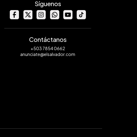
Síguenos
Contáctanos
+503 7854 0662
anunciate@elsalvador.com