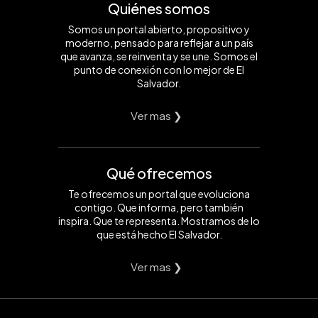
Quiénes somos
Somos un portal abierto, propositivo y
moderno, pensado para reflejar a un país
que avanza, se reinventa y se une. Somos el
punto de conexión con lo mejor de El
Salvador.
Ver mas ❯
Qué ofrecemos
Te ofrecemos un portal que evoluciona
contigo. Que informa, pero también
inspira. Que te representa. Mostramos de lo
que está hecho El Salvador.
Ver mas ❯