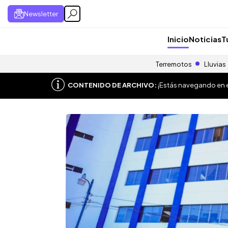
Newsletter
Inicio
Noticias
T
Terremotos
Lluvias
CONTENIDO DE ARCHIVO:
¡Estás navegando en el