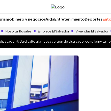
urismo
Dinero y negocios
Vida
Entretenimiento
Deportes
Ento
Hospital Rosales
Empleos El Salvador
Viviendas El Salvador
 pasado! 🚀 Da el salto a la nueva versión de
elsalvador.com
. Te invitam