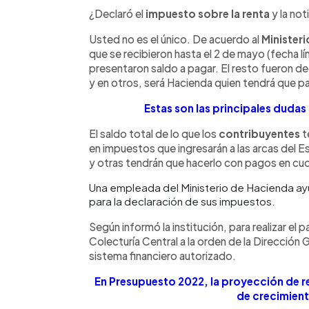
Facebook
Twitter
►
Escuchar artículo
¿Declaró el
impuesto sobre la renta
y la not
Usted no es el único. De acuerdo al
Minister
que se recibieron hasta el 2 de mayo (fecha l
presentaron saldo a pagar. El resto fueron d
y en otros, será Hacienda quien tendrá que p
Estas son las principales dudas 
El saldo total de lo que los
contribuyentes
t
en impuestos que ingresarán a las arcas del 
y otras tendrán que hacerlo con pagos en cu
Una empleada del Ministerio de Hacienda ayud
para la declaración de sus impuestos.
Según informó la institución, para realizar el
Colecturía Central a la orden de la Dirección G
sistema financiero autorizado.
En Presupuesto 2022, la proyección de re
de crecimien