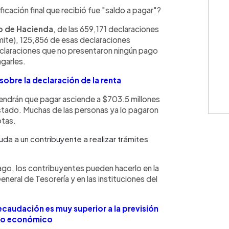
WhatsApp
Copiar link
ificación final que recibió fue "saldo a pagar"?
io de Hacienda
, de las 659,171 declaraciones
ímite), 125,856 de esas declaraciones
eclaraciones que no presentaron ningún pago
agarles.
sobre la declaración de la renta
endrán que pagar asciende a $703.5 millones
Estado. Muchas de las personas ya lo pagaron
otas.
a a un contribuyente a realizar trámites
 pago, los contribuyentes pueden hacerlo en la
eneral de Tesorería y en las instituciones del
caudación es muy superior a la previsión
to económico