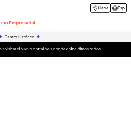
Mapa
Esp
rno Empresarial
Centro Histórico
os a visitar el nuevo portal país donde coincidimos todos.