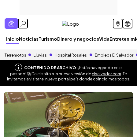
Inicio
Noticias
Turismo
Dinero y negocios
Vida
Entretenim
Terremotos
Lluvias
Hospital Rosales
Empleos El Salvador
CONTENIDO DE ARCHIVO:
¡Estás navegando en el
pasado! 🚀 Da el salto a la nueva versión de
elsalvador.com
. Te
invitamos a visitar el nuevo portal país donde coincidimos todos.