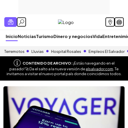
Inicio
Noticias
Turismo
Dinero y negocios
Vida
Entretenim
Terremotos
Lluvias
Hospital Rosales
Empleos El Salvador
CONTENIDO DE ARCHIVO:
¡Estás navegando en el
pasado! 🚀 Da el salto a la nueva versión de
elsalvador.com
. Te
invitamos a visitar el nuevo portal país donde coincidimos todos.