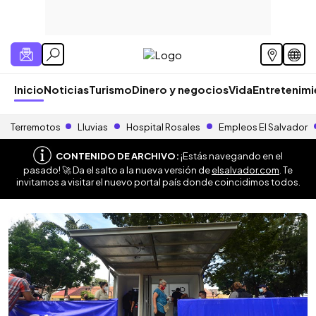
Inicio
Noticias
Turismo
Dinero y negocios
Vida
Entretenim
Terremotos
Lluvias
Hospital Rosales
Empleos El Salvador
CONTENIDO DE ARCHIVO:
¡Estás navegando en el
pasado! 🚀 Da el salto a la nueva versión de
elsalvador.com
. Te
invitamos a visitar el nuevo portal país donde coincidimos todos.