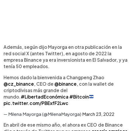
Además, según dijo Mayorga en otra publicación en la
red social X (antes Twitter), en agosto de 2022 la
empresa Binance ya era inversionista en El Salvador, y ya
tenía 50 empleados.
Hemos dado la bienvenida a Changpeng Zhao
@cz_binance
, CEO de
@binance
, con la wallet de
criptodivisas más grande del
mundo.
#LibertadEconómica
#Bitcoin
pic.twitter.com/PBExfF2Lwc
— Milena Mayorga (@MilenaMayorga)
March 23, 2022
En abril de ese mismo año, el ahora ex CEO de Binance