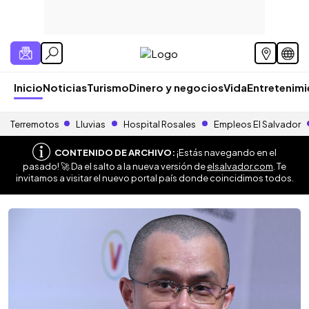
Inicio
Noticias
Turismo
Dinero y negocios
Vida
Entretenim
Terremotos
Lluvias
Hospital Rosales
Empleos El Salvador
CONTENIDO DE ARCHIVO:
¡Estás navegando en el
pasado! 🚀 Da el salto a la nueva versión de
elsalvador.com
. Te
invitamos a visitar el nuevo portal país donde coincidimos todos.