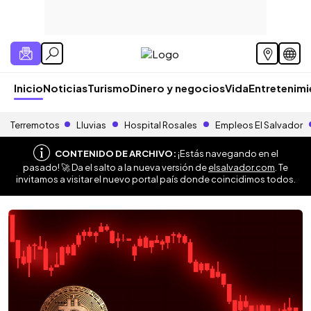
Inicio
Noticias
Turismo
Dinero y negocios
Vida
Entretenim
Terremotos
Lluvias
Hospital Rosales
Empleos El Salvador
CONTENIDO DE ARCHIVO:
¡Estás navegando en el
pasado! 🚀 Da el salto a la nueva versión de
elsalvador.com
. Te
invitamos a visitar el nuevo portal país donde coincidimos todos.