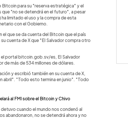
WhatsApp
Copiar link
itcoin para su "reserva estratégica" y el
que "no se detendrá en el futuro", a pesar
 ha limitado el uso y la compra de esta
etario con el Gobierno.
en el que se da cuenta del Bitcoin que el país
 su cuenta de X que "El Salvador compra otro
 el portal bitcoin.gob.sv/es, El Salvador
or de más de 534 millones de dólares.
ación y escribió también en su cuenta de X,
n abril". "Todo esto termina en junio". "Todo
elará al FMI sobre el Bitcoin y Chivo
 se detuvo cuando el mundo nos condenó al
 nos abandonaron, no se detendrá ahora y no