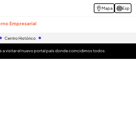
Mapa
Esp
rno Empresarial
Centro Histórico
os a visitar el nuevo portal país donde coincidimos todos.