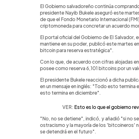
Facebook
Twitter
►
Escuchar artículo
El Gobierno salvadoreño continúa comprando B
presidente Nayib Bukele aseguró este martes 
de que el Fondo Monetario Internacional (FMI)
criptomoneda para concretar un acuerdo mon
El portal oficial del Gobierno de El Salvador, 
mantiene en su poder, publicó este martes en
bitcoin para reserva estratégica".
Con lo que, de acuerdo con cifras alojadas en
posee como reserva 6,101 bitcoins por un val
El presidente Bukele reaccionó a dicha public
en un mensaje en inglés: "Todo esto termina e
esto termina en diciembre".
VER:
Esto es lo que el gobierno rev
"No, no se detiene", indicó, y añadió "si no
ostracismo y la mayoría de los 'bitcoineros'
se detendrá en el futuro".