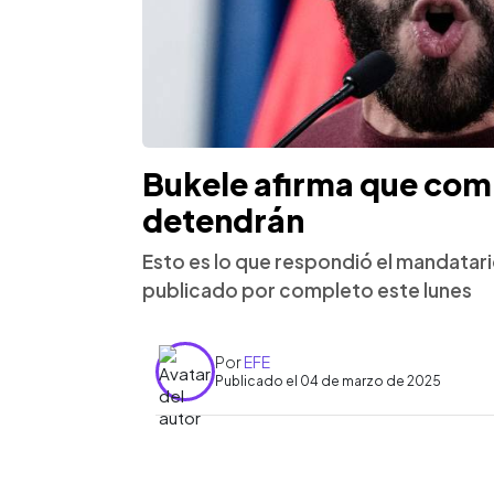
Bukele afirma que comp
detendrán
Esto es lo que respondió el mandatario
publicado por completo este lunes
Por
EFE
Publicado el 04 de marzo de 2025
0:00