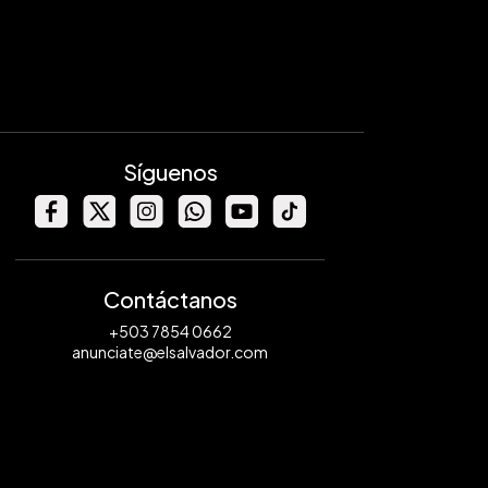
Síguenos
Contáctanos
+503 7854 0662
anunciate@elsalvador.com