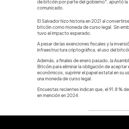
de bitcóin por parte del gobierno", apuntó la 
comunicado.
El Salvador hizo historia en 2021 al convertirs
bitcóin como moneda de curso legal. Sin emb
tuvo el impacto esperado.
A pesar de las exenciones fiscales y la inver
infraestructura criptográfica, el uso del bitcó
Además, a finales de enero pasado, la Asambl
Bitcóin para eliminar la obligación de acepta
económicos, suprimir el papel estatal en su u
una moneda de curso legal.
Encuestas recientes indican que, el 91.8 % de
en mención en 2024.