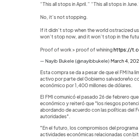
“This all stops in April.” “This all stops in Jun
No, it’s not stopping.
If it didn’t stop when the world ostracized u
won’t stop now, and it won’t stop in the futu
Proof of work > proof of whining
https://t
— Nayib Bukele (@nayibbukele)
March 4, 20
Esta compra se da a pesar de que el FMI ha li
activo por parte del Gobierno salvadoreño c
económico por 1,400 millones de dólares.
El FMI comunicó el pasado 26 de febrero que 
económico y reiteró que "los riesgos potenci
abordando de acuerdo con las políticas del F
autoridades".
"En el futuro, los compromisos del programa l
actividades económicas relacionadas con bit