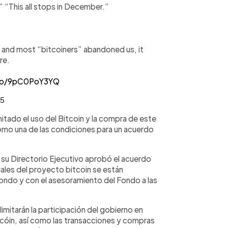
e.” “This all stops in December.”
s and most “bitcoiners” abandoned us, it
re.
.co/9pC0PoY3YQ
25
mitado el uso del Bitcoin y la compra de este
omo una de las condiciones para un acuerdo
su Directorio Ejecutivo aprobó el acuerdo
ales del proyecto bitcoin se están
ondo y con el asesoramiento del Fondo a las
imitarán la participación del gobierno en
cóin, así como las transacciones y compras