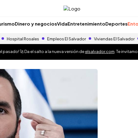
urismo
Dinero y negocios
Vida
Entretenimiento
Deportes
Ento
Hospital Rosales
Empleos El Salvador
Viviendas El Salvador
 pasado! 🚀 Da el salto a la nueva versión de
elsalvador.com
. Te invitam