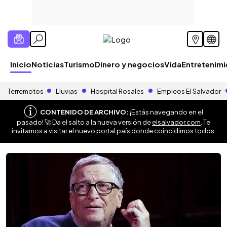
Inicio
Noticias
Turismo
Dinero y negocios
Vida
Entretenim
Terremotos
Lluvias
Hospital Rosales
Empleos El Salvador
CONTENIDO DE ARCHIVO:
¡Estás navegando en el
pasado! 🚀 Da el salto a la nueva versión de
elsalvador.com
. Te
invitamos a visitar el nuevo portal país donde coincidimos todos.