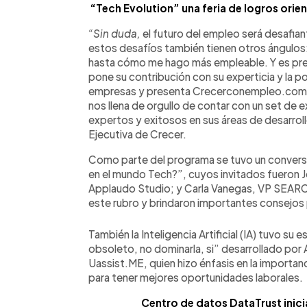
“Tech Evolution” una feria de logros orie
“Sin duda,
el futuro del empleo será desafian
estos desafíos también tienen otros ángulos
hasta cómo me hago más empleable. Y es pre
pone su contribución con su experticia y la 
empresas y presenta Crecerconempleo.com y
nos llena de orgullo de contar con un set de 
expertos y exitosos en sus áreas de desarro
Ejecutiva de Crecer.
Como parte del programa se tuvo un convers
en el mundo Tech?”, cuyos invitados fueron 
Applaudo Studio; y Carla Vanegas, VP SEARC
este rubro y brindaron importantes consejos 
También la Inteligencia Artificial (IA) tuvo su 
obsoleto, no dominarla, si” desarrollado po
Uassist.ME, quien hizo énfasis en la importan
para tener mejores oportunidades laborales.
Centro de datos DataTrust inici