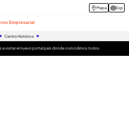
Mapa
Esp
rno Empresarial
Centro Histórico
os a visitar el nuevo portal país donde coincidimos todos.