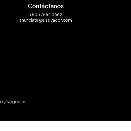
Contáctanos
+503 7854 0662
anunciate@elsalvador.com
ro y Negocios