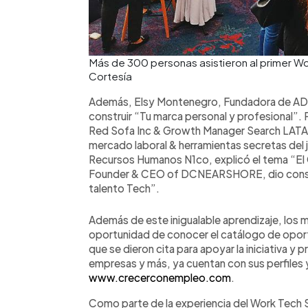
Más de 300 personas asistieron al primer W
Cortesía
Además, Elsy Montenegro, Fundadora de ADN
construir “Tu marca personal y profesional”.
Red Sofa Inc & Growth Manager Search LATA
mercado laboral & herramientas secretas del j
Recursos Humanos N1co, explicó el tema “El 
Founder & CEO of DCNEARSHORE, dio cons
talento Tech”.
Además de este inigualable aprendizaje, los m
oportunidad de conocer el catálogo de opor
que se dieron cita para apoyar la iniciativa y
empresas y más, ya cuentan con sus perfiles y
www.crecerconempleo.com
.
Como parte de la experiencia del Work Tech S