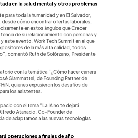
ntada en la salud mental y otros problemas
te para toda la humanidad y en El Salvador,
: desde cómo encontrar ofertas laborales,
cisamente en estos ángulos que Crecer
potencia de su relacionamiento con personas y
 este evento, Work Tech Summit en el que
expositores de la más alta calidad, todos
llo”, comentó Ruth de Solórzano, Presidente
atorio con la temática “¿Cómo hacer carrera
José Giammattei, de Founding Partner de
HiN, quienes expusieron los desafíos de
para los asistentes.
espacio con el tema “La IA no te dejará
r Alfredo Atanacio, Co-Founder de
cia de adaptarnos a las nuevas tecnologías
ará operaciones a finales de año