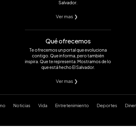
Salvador.
Ver mas ❯
Qué ofrecemos
Te ofrecemos un portal que evoluciona
contigo. Que informa, pero también
inspira. Que te representa. Mostramos de lo
que está hecho El Salvador.
Ver mas ❯
smo
Noticias
Vida
Entretenimiento
Deportes
Dine