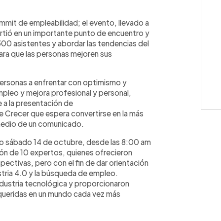
WhatsApp
Copiar link
mmit de empleabilidad; el evento, llevado a
rtió en un importante punto de encuentro y
00 asistentes y abordar las tendencias del
ara que las personas mejoren sus
 personas a enfrentar con optimismo y
pleo y mejora profesional y personal,
a la presentación de
 Crecer que espera convertirse en la más
medio de un comunicado.
do sábado 14 de octubre, desde las 8:00 am
ión de 10 expertos, quienes ofrecieron
ectivas, pero con el fin de dar orientación
stria 4.0 y la búsqueda de empleo.
ndustria tecnológica y proporcionaron
requeridas en un mundo cada vez más