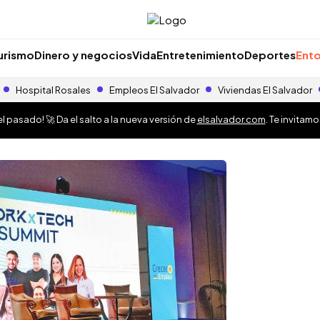
urismo
Dinero y negocios
Vida
Entretenimiento
Deportes
Ento
Hospital Rosales
Empleos El Salvador
Viviendas El Salvador
 pasado! 🚀 Da el salto a la nueva versión de
elsalvador.com
. Te invitam