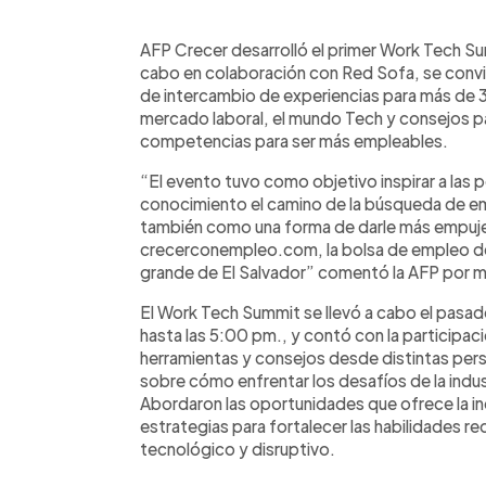
0:00
Facebook
Twitter
►
Escuchar artículo
AFP Crecer desarrolló el primer Work Tech Su
cabo en colaboración con Red Sofa, se convi
de intercambio de experiencias para más de 3
mercado laboral, el mundo Tech y consejos p
competencias para ser más empleables.
“El evento tuvo como objetivo inspirar a las
conocimiento el camino de la búsqueda de em
también como una forma de darle más empuje 
crecerconempleo.com, la bolsa de empleo de
grande de El Salvador” comentó la AFP por 
El Work Tech Summit se llevó a cabo el pasa
hasta las 5:00 pm., y contó con la participac
herramientas y consejos desde distintas persp
sobre cómo enfrentar los desafíos de la indu
Abordaron las oportunidades que ofrece la i
estrategias para fortalecer las habilidades 
tecnológico y disruptivo.