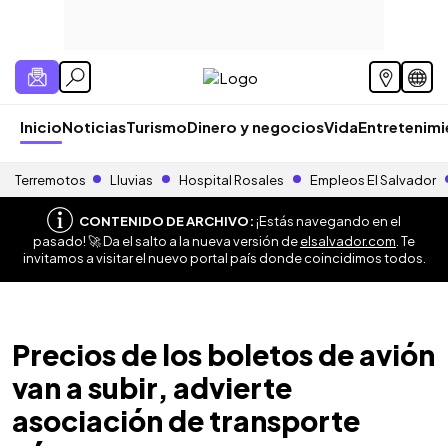
Inicio
Noticias
Turismo
Dinero y negocios
Vida
Entretenim
Terremotos
Lluvias
Hospital Rosales
Empleos El Salvador
CONTENIDO DE ARCHIVO:
¡Estás navegando en el
pasado! 🚀 Da el salto a la nueva versión de
elsalvador.com
. Te
invitamos a visitar el nuevo portal país donde coincidimos todos.
Precios de los boletos de avión
van a subir, advierte
asociación de transporte