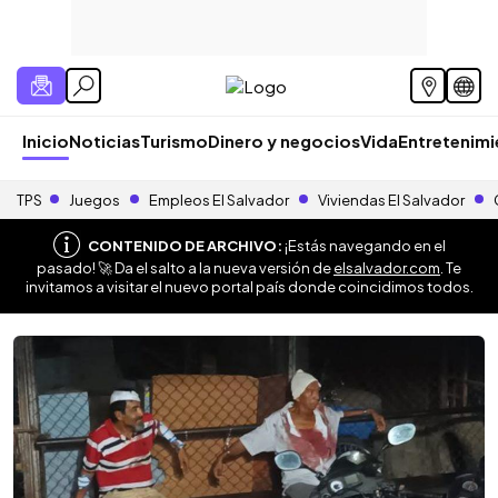
Inicio
Noticias
Turismo
Dinero y negocios
Vida
Entretenim
TPS
Juegos
Empleos El Salvador
Viviendas El Salvador
CONTENIDO DE ARCHIVO:
¡Estás navegando en el
pasado! 🚀 Da el salto a la nueva versión de
elsalvador.com
. Te
invitamos a visitar el nuevo portal país donde coincidimos todos.