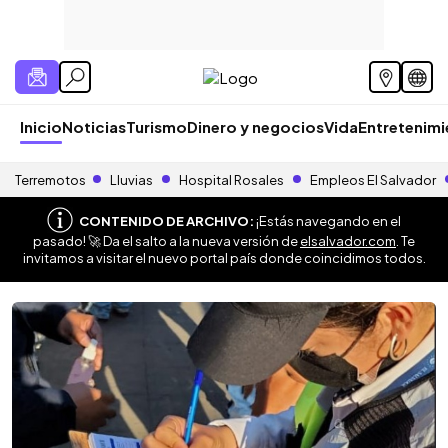
Inicio
Noticias
Turismo
Dinero y negocios
Vida
Entretenim
Terremotos
Lluvias
Hospital Rosales
Empleos El Salvador
CONTENIDO DE ARCHIVO:
¡Estás navegando en el
pasado! 🚀 Da el salto a la nueva versión de
elsalvador.com
. Te
invitamos a visitar el nuevo portal país donde coincidimos todos.