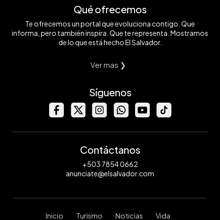
Qué ofrecemos
Te ofrecemos un portal que evoluciona contigo. Que
informa, pero también inspira. Que te representa. Mostramos
de lo que está hecho El Salvador.
Ver mas ❯
Síguenos
Contáctanos
+503 7854 0662
anunciate@elsalvador.com
Inicio
Turismo
Noticias
Vida