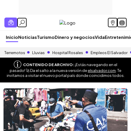
Inicio
Noticias
Turismo
Dinero y negocios
Vida
Entretenim
Terremotos
Lluvias
Hospital Rosales
Empleos El Salvador
CONTENIDO DE ARCHIVO:
¡Estás navegando en el
pasado! 🚀 Da el salto a la nueva versión de
elsalvador.com
. Te
invitamos a visitar el nuevo portal país donde coincidimos todos.