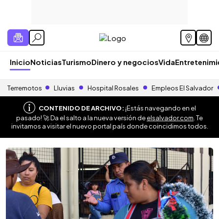
Inicio
Noticias
Turismo
Dinero y negocios
Vida
Entretenim
Terremotos
Lluvias
Hospital Rosales
Empleos El Salvador
CONTENIDO DE ARCHIVO:
¡Estás navegando en el
pasado! 🚀 Da el salto a la nueva versión de
elsalvador.com
. Te
invitamos a visitar el nuevo portal país donde coincidimos todos.