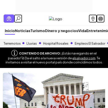
Inicio
Noticias
Turismo
Dinero y negocios
Vida
Entretenim
Terremotos
Lluvias
Hospital Rosales
Empleos El Salvador
CONTENIDO DE ARCHIVO:
¡Estás navegando en el
pasado! 🚀 Da el salto a la nueva versión de
elsalvador.com
. Te
invitamos a visitar el nuevo portal país donde coincidimos todos.