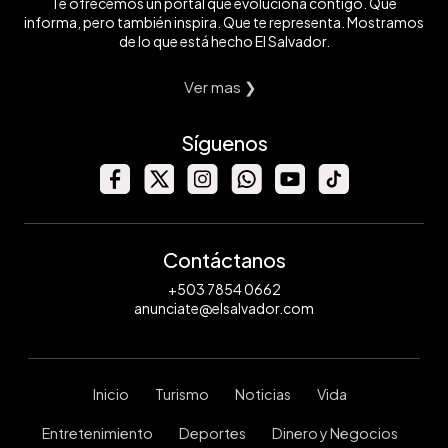
Te ofrecemos un portal que evoluciona contigo. Que
informa, pero también inspira. Que te representa. Mostramos
de lo que está hecho El Salvador.
Ver mas ❯
Síguenos
Contáctanos
+503 7854 0662
anunciate@elsalvador.com
Inicio
Turismo
Noticias
Vida
Entretenimiento
Deportes
Dinero y Negocios