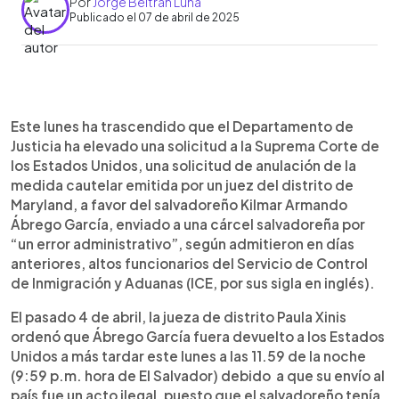
Por
Jorge Beltrán Luna
Publicado el 07 de abril de 2025
0:00
►
Escuchar artículo
Este lunes ha trascendido que el Departamento de
Justicia ha elevado una solicitud a la Suprema Corte de
los Estados Unidos, una solicitud de anulación de la
medida cautelar emitida por un juez del distrito de
Maryland, a favor del salvadoreño Kilmar Armando
Ábrego García, enviado a una cárcel salvadoreña por
“un error administrativo”, según admitieron en días
anteriores, altos funcionarios del Servicio de Control
de Inmigración y Aduanas (ICE, por sus sigla en inglés).
El pasado 4 de abril, la jueza de distrito Paula Xinis
ordenó que Ábrego García fuera devuelto a los Estados
Unidos a más tardar este lunes a las 11.59 de la noche
(9:59 p.m. hora de El Salvador) debido a que su envío al
país fue un acto ilegal, puesto que el salvadoreño tenía