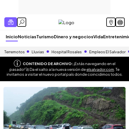
Inicio
Noticias
Turismo
Dinero y negocios
Vida
Entretenim
Terremotos
Lluvias
Hospital Rosales
Empleos El Salvador
CONTENIDO DE ARCHIVO:
¡Estás navegando en el
pasado! 🚀 Da el salto a la nueva versión de
elsalvador.com
. Te
invitamos a visitar el nuevo portal país donde coincidimos todos.