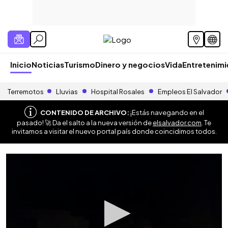
Inicio
Noticias
Turismo
Dinero y negocios
Vida
Entretenim
Terremotos
Lluvias
Hospital Rosales
Empleos El Salvador
CONTENIDO DE ARCHIVO:
¡Estás navegando en el
pasado! 🚀 Da el salto a la nueva versión de
elsalvador.com
. Te
invitamos a visitar el nuevo portal país donde coincidimos todos.