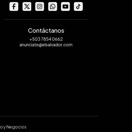
Contáctanos
+503 7854 0662
anunciate@elsalvador.com
ro y Negocios