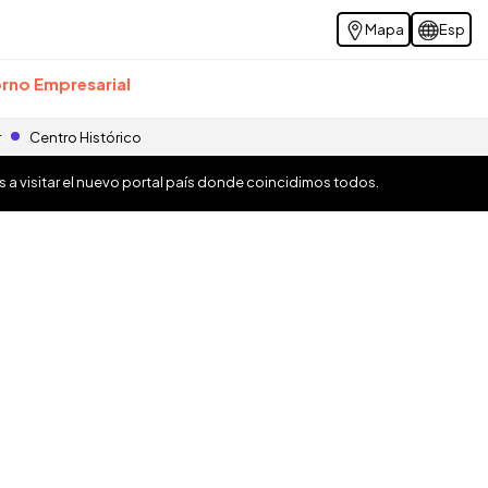
Mapa
Esp
rno Empresarial
r
Centro Histórico
os a visitar el nuevo portal país donde coincidimos todos.