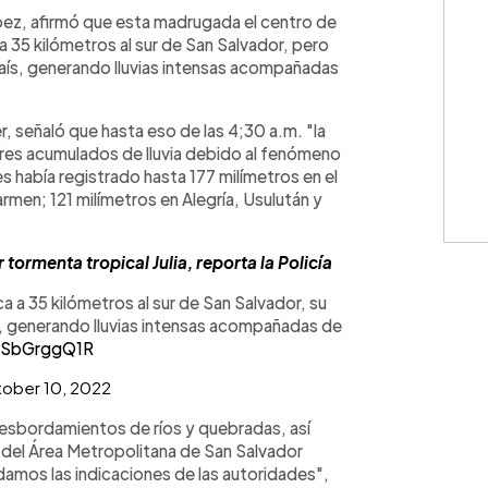
WhatsApp
Copiar link
ez, afirmó que esta madrugada el centro de
a 35 kilómetros al sur de San Salvador, pero
ís, generando lluvias intensas acompañadas
r, señaló que hasta eso de las 4;30 a.m. "la
ores acumulados de lluvia debido al fenómeno
es había registrado hasta 177 milímetros en el
rmen; 121 milímetros en Alegría, Usulután y
ormenta tropical Julia, reporta la Policía
a a 35 kilómetros al sur de San Salvador, su
, generando lluvias intensas acompañadas de
/gSbGrggQ1R
ober 10, 2022
esbordamientos de ríos y quebradas, así
 del Área Metropolitana de San Salvador
mos las indicaciones de las autoridades",