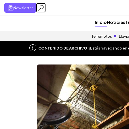
Newsletter
Inicio
Noticias
T
Terremotos
Lluvi
CONTENIDO DE ARCHIVO:
¡Estás navegando en el