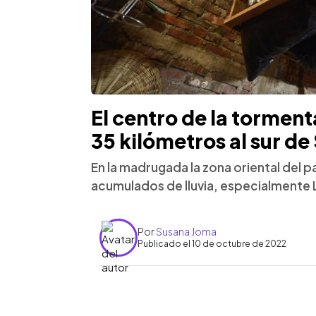
El centro de la torment
35 kilómetros al sur de
En la madrugada la zona oriental del p
acumulados de lluvia, especialmente 
Por
Susana Joma
Publicado el 10 de octubre de 2022
0:00