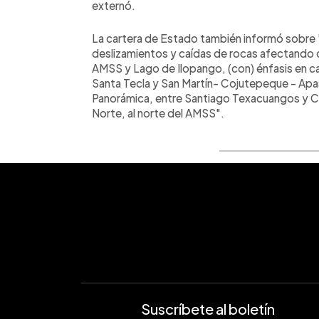
externó.
La cartera de Estado también informó sobre "
deslizamientos y caídas de rocas afectando c
AMSS y Lago de Ilopango, (con) énfasis en c
Santa Tecla y San Martín- Cojutepeque - Apa
Panorámica, entre Santiago Texacuangos y Can
Norte, al norte del AMSS".
Suscríbete al boletín