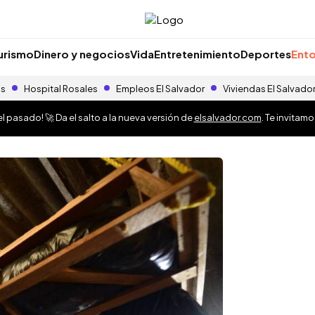
urismo
Dinero y negocios
Vida
Entretenimiento
Deportes
Ento
as
Hospital Rosales
Empleos El Salvador
Viviendas El Salvado
 pasado! 🚀 Da el salto a la nueva versión de
elsalvador.com
. Te invitam