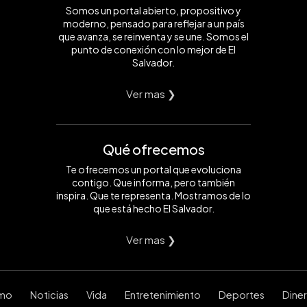
Somos un portal abierto, propositivo y
moderno, pensado para reflejar a un país
que avanza, se reinventa y se une. Somos el
punto de conexión con lo mejor de El
Salvador.
Ver mas ❯
Qué ofrecemos
Te ofrecemos un portal que evoluciona
contigo. Que informa, pero también
inspira. Que te representa. Mostramos de lo
que está hecho El Salvador.
Ver mas ❯
smo
Noticias
Vida
Entretenimiento
Deportes
Dine