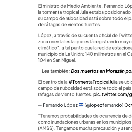
Facebook
Twitter
►
Escuchar artículo
El ministro de Medio Ambiente, Fernando Lóp
la tormenta tropical Julia estaba posicionado 
su campo de nubosidad está sobre todo el pa
de ráfagas de vientos fuertes.
López, a través de su cuenta oficial de Twitte
zona oriental es la que está registrando may
climático", a tal punto que la red de estacion
municipio de La Unión; 140 milímetros en el Ca
104 en San Miguel.
Lea también:
Dos muertos en Morazán por t
El centro de la
#TormentaTropicalJulia
se ubic
campo de nubosidad está sobre todo el país
ráfagas de viento fuertes.
pic.twitter.com
— Fernando López
(@lopezfernando)
Oct
"Tenemos probabilidades de ocurrencia de d
como inundaciones urbanas en los municipios
(AMSS). Tengamos mucha precaución y atenda