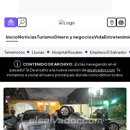
Inicio
Noticias
Turismo
Dinero y negocios
Vida
Entretenim
Terremotos
Lluvias
Hospital Rosales
Empleos El Salvador
CONTENIDO DE ARCHIVO:
¡Estás navegando en el
pasado! 🚀 Da el salto a la nueva versión de
elsalvador.com
. Te
invitamos a visitar el nuevo portal país donde coincidimos todos.