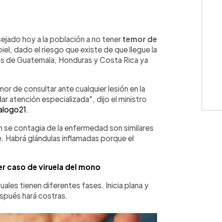
WhatsApp
Copiar link
sejado hoy a la población a no tener
temor de
iel, dado el riesgo que existe de que llegue la
nos de Guatemala, Honduras y Costa Rica ya
or de consultar ante cualquier lesión en la
r atención especializada", dijo el ministro
alogo21
.
 se contagia de la enfermedad son similares
re. Habrá glándulas inflamadas porque el
r caso de viruela del mono
uales tienen diferentes fases. Inicia plana y
espués hará costras.