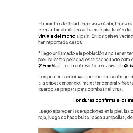
0:00
Facebook
Twitter
►
Escuchar artículo
El ministro de Salud, Francisco Alabi, ha acon
consultar
al médico ante cualquier lesión de p
viruela del mono
al país. En los países veci
han reportado casos.
"Hago un llamado a la población a no tener tem
piel. Nuestro personal está capacitado para da
@FranAlabi
, en la entrevista televisiva de
@di
Los primero síntomas que pueden sentir quien
a la gripe: cansancio, malestar general y fieb
cuerpo se prepara para combatir el virus.
Honduras confirma el prime
Luego aparecen las erupciones en la piel, las c
roja, luego se hace bulto, pasa a ampollas, d