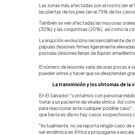
Las zonas más afectadas son el rostro (en el 
las plantas de los pies (en el 75% de los casos
También se ven afectadas las mucosas orales 
(30%) y las conjuntivas (20%), así como la có
La erupción evoluciona secuencialmente de má
pápulas (lesiones firmes ligeramente elevadas),
pústulas (lesiones llenas de líquido amarillen
El número de lesiones varía de unas pocas a va
pueden unirse y hacer que se desprendan gra
La transmisión y los síntomas de la 
En El Salvador "contamos con personal médi
tratar a un paciente de viruela símica. Así 
para reaccionar ante cualquier posible caso", 
que hasta es día no hay casos sospechosos 
"Actualmente, no se reporta ningún caso de 
ser endémica en África a propagarse a escala i