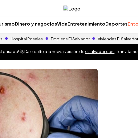
urismo
Dinero y negocios
Vida
Entretenimiento
Deportes
Ento
as
Hospital Rosales
Empleos El Salvador
Viviendas El Salvado
 pasado! 🚀 Da el salto a la nueva versión de
elsalvador.com
. Te invitam