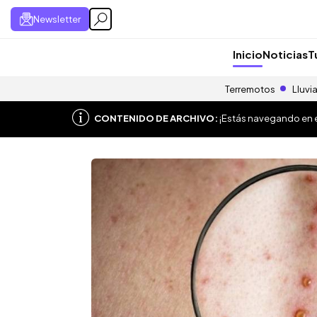
Newsletter
Inicio
Noticias
T
Terremotos
Lluvi
CONTENIDO DE ARCHIVO:
¡Estás navegando en el