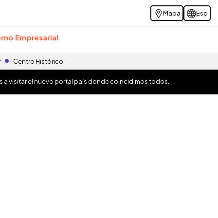
Mapa
Esp
rno Empresarial
r
Centro Histórico
os a visitar el nuevo portal país donde coincidimos todos.