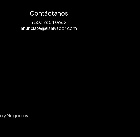
Contáctanos
+503 7854 0662
anunciate@elsalvador.com
ro y Negocios