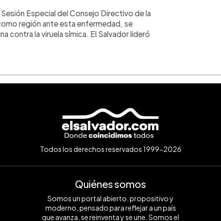
 Sesión Especial del Consejo Directivo de la
ón como región ante esta enfermedad, se
a contra la viruela símica. El Salvador lideró
Todos los derechos reservados 1999-2026
Quiénes somos
Somos un portal abierto, propositivo y
moderno, pensado para reflejar a un país
que avanza, se reinventa y se une. Somos el