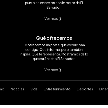
punto de conexión con lo mejor de El
Salvador.
Ver mas ❯
Qué ofrecemos
Te ofrecemos un portal que evoluciona
contigo. Que informa, pero también
inspira. Que te representa. Mostramos de lo
que está hecho El Salvador.
Ver mas ❯
smo
Noticias
Vida
Entretenimiento
Deportes
Dine