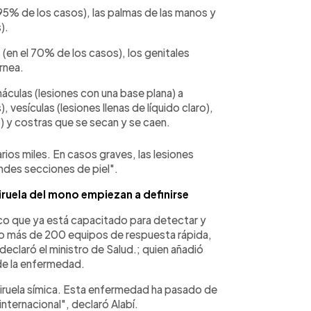
95% de los casos), las palmas de las manos y
).
(en el 70% de los casos), los genitales
rnea.
culas (lesiones con una base plana) a
 vesículas (lesiones llenas de líquido claro),
to) y costras que se secan y se caen.
rios miles. En casos graves, las lesiones
ndes secciones de piel".
viruela del mono empiezan a definirse
co que ya está capacitado para detectar y
como más de 200 equipos de respuesta rápida,
declaró el ministro de Salud.; quien añadió
de la enfermedad.
viruela símica. Esta enfermedad ha pasado de
nternacional", declaró Alabí.