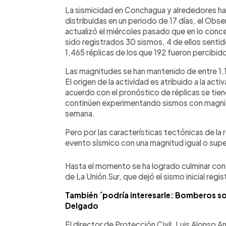
Facebook
Twitter
►
Escuchar artículo
La sismicidad en Conchagua y alrededores ha 
distribuidas en un periodo de 17 días, el Obs
actualizó el miércoles pasado que en lo conce
sido registrados 30 sismos, 4 de ellos sentido
1,465 réplicas de los que 192 fueron percibid
Las magnitudes se han mantenido de entre 1.1 
El origen de la actividad es atribuido a la acti
acuerdo con el pronóstico de réplicas se tien
continúen experimentando sismos con magnit
semana.
Pero por las características tectónicas de la 
evento sísmico con una magnitud igual o super
Hasta el momento se ha logrado culminar con 
de La Unión Sur, que dejó el sismo inicial regi
También ´podría interesarle: Bomberos s
Delgado
El director de Protección Civil, Luis Alonso 