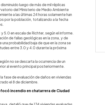
WhatsApp
Copiar link
disminuido luego de más de mil réplicas
ervatorio del Ministerio de Medio Ambiente
rniente a las últimas 24 horas solamente han
s por la población, totalizando a la fecha
os.
y 5.0 en escala de Richter, según el informe.
vación de fallas geológicas en la zona, y de
e una probabilidad baja de que en la zona se
udes entre 3.0 y 4.0 durante la próxima
región no se descarta la ocurrencia de un
ior al evento principal posteriormente.
la fase de evaluación de daños en viviendas
strado el 8 de diciembre.
ofocó incendio en chatarrera de Ciudad
Amaya, detalló que de 174 viviendas evaluadas,