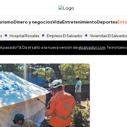
urismo
Dinero y negocios
Vida
Entretenimiento
Deportes
Ento
as
Hospital Rosales
Empleos El Salvador
Viviendas El Salvado
 pasado! 🚀 Da el salto a la nueva versión de
elsalvador.com
. Te invitam