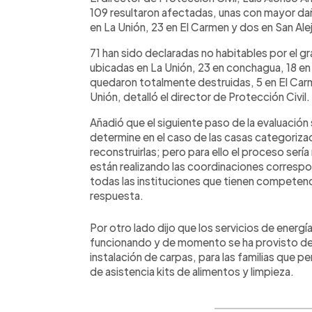
109 resultaron afectadas, unas con mayor dañ
en La Unión, 23 en El Carmen y dos en San Ale
71 han sido declaradas no habitables por el g
ubicadas en La Unión, 23 en conchagua, 18 en 
quedaron totalmente destruidas, 5 en El Carm
Unión, detalló el director de Protección Civil.
Añadió que el siguiente paso de la evaluación 
determine en el caso de las casas categorizada
reconstruirlas; pero para ello el proceso sería
están realizando las coordinaciones correspon
todas las instituciones que tienen competencia
respuesta.
Por otro lado dijo que los servicios de energí
funcionando y de momento se ha provisto de u
instalación de carpas, para las familias que p
de asistencia kits de alimentos y limpieza.