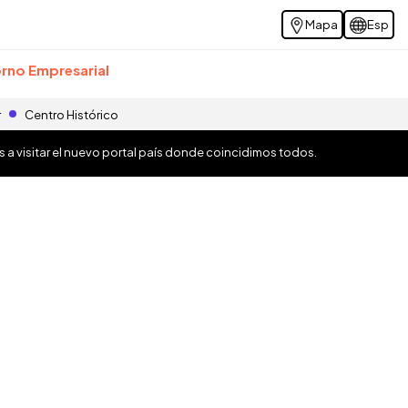
Mapa
Esp
rno Empresarial
r
Centro Histórico
os a visitar el nuevo portal país donde coincidimos todos.