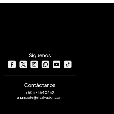
Síguenos
Contáctanos
+503 7854 0662
anunciate@elsalvador.com