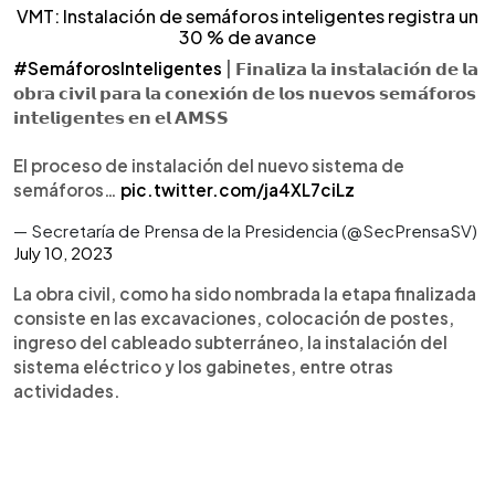
VMT: Instalación de semáforos inteligentes registra un
30 % de avance
#SemáforosInteligentes
| 𝗙𝗶𝗻𝗮𝗹𝗶𝘇𝗮 𝗹𝗮 𝗶𝗻𝘀𝘁𝗮𝗹𝗮𝗰𝗶𝗼́𝗻 𝗱𝗲 𝗹𝗮
𝗼𝗯𝗿𝗮 𝗰𝗶𝘃𝗶𝗹 𝗽𝗮𝗿𝗮 𝗹𝗮 𝗰𝗼𝗻𝗲𝘅𝗶𝗼́𝗻 𝗱𝗲 𝗹𝗼𝘀 𝗻𝘂𝗲𝘃𝗼𝘀 𝘀𝗲𝗺𝗮́𝗳𝗼𝗿𝗼𝘀
𝗶𝗻𝘁𝗲𝗹𝗶𝗴𝗲𝗻𝘁𝗲𝘀 𝗲𝗻 𝗲𝗹 𝗔𝗠𝗦𝗦
El proceso de instalación del nuevo sistema de
semáforos…
pic.twitter.com/ja4XL7ciLz
— Secretaría de Prensa de la Presidencia (@SecPrensaSV)
July 10, 2023
La obra civil, como ha sido nombrada la etapa finalizada
consiste en las excavaciones, colocación de postes,
ingreso del cableado subterráneo, la instalación del
sistema eléctrico y los gabinetes, entre otras
actividades.