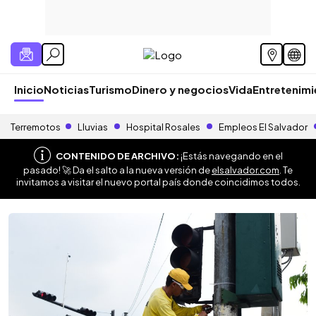
Inicio
Noticias
Turismo
Dinero y negocios
Vida
Entretenim
Terremotos
Lluvias
Hospital Rosales
Empleos El Salvador
CONTENIDO DE ARCHIVO:
¡Estás navegando en el
pasado! 🚀 Da el salto a la nueva versión de
elsalvador.com
. Te
invitamos a visitar el nuevo portal país donde coincidimos todos.