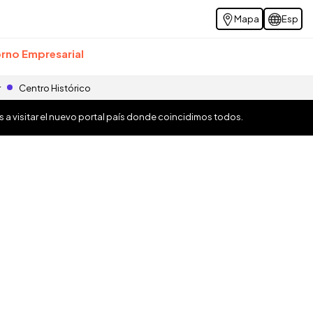
Mapa
Esp
rno Empresarial
r
Centro Histórico
os a visitar el nuevo portal país donde coincidimos todos.