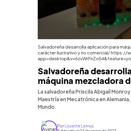
Salvadoreña desarrolla aplicación para máq
carácter ilustrativo y no comercial/ https
app=desktop&v=6zvWrFnZo54&feature=yo
Salvadoreña desarrolla
máquina mezcladora d
La salvadoreña Priscila Abigaíl Monro
Maestría en Mecatrónica en Alemania,
Mundo.
Por
Lissette Lemus
Publicado el 04 de enero de 2023