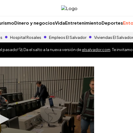
urismo
Dinero y negocios
Vida
Entretenimiento
Deportes
Ento
as
Hospital Rosales
Empleos El Salvador
Viviendas El Salvado
 pasado! 🚀 Da el salto a la nueva versión de
elsalvador.com
. Te invitam