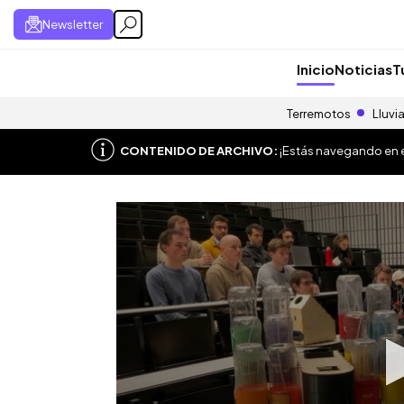
Newsletter
Inicio
Noticias
T
Terremotos
Lluvi
CONTENIDO DE ARCHIVO:
¡Estás navegando en el