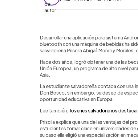
0:00
Facebook
Twitter
►
Escuchar artículo
Desarrollar una aplicación para sistema Andr
bluetooth con una máquina de bebidas ha sido
salvadoreña Priscila Abigaíl Monroy Morales,
Hace dos años, logró obtener una de las bec
Unión Europea, un programa de alto nivel par
Asia.
La estudiante salvadoreña contaba con una In
Don Bosco, sin embargo, su deseo de especial
oportunidad educativa en Europa.
Lee también:
Jóvenes salvadoreños destacan
Priscila explica que una de las ventajas del p
estudiantes tomar clase en universidades de d
su caso ella eligió una especialización en mec