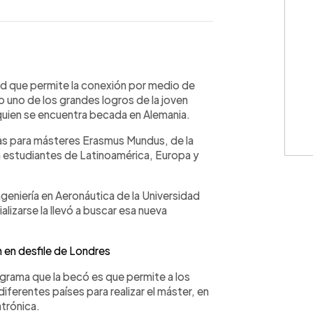
WhatsApp
Copiar link
oid que permite la conexión por medio de
 uno de los grandes logros de la joven
 quien se encuentra becada en Alemania.
as para másteres Erasmus Mundus, de la
a estudiantes de Latinoamérica, Europa y
geniería en Aeronáutica de la Universidad
izarse la llevó a buscar esa nueva
 en desfile de Londres
rograma que la becó es que permite a los
iferentes países para realizar el máster, en
atrónica.