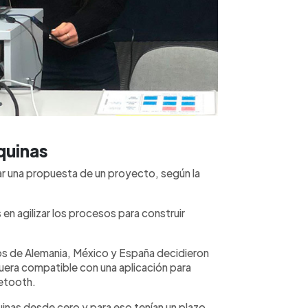
quinas
ar una propuesta de un proyecto, según la
en agilizar los procesos para construir
os de Alemania, México y España decidieron
uera compatible con una aplicación para
uetooth.
quinas desde cero y para eso tenían un plazo