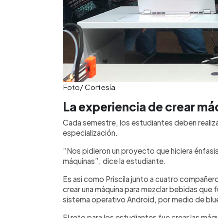
Foto/ Cortesía
La experiencia de crear má
Cada semestre, los estudiantes deben realiz
especialización.
“Nos pidieron un proyecto que hiciera énfasis 
máquinas”, dice la estudiante.
Es así como Priscila junto a cuatro compañer
crear una máquina para mezclar bebidas que f
sistema operativo Android, por medio de bl
El reto para los estudiantes fue crear las má