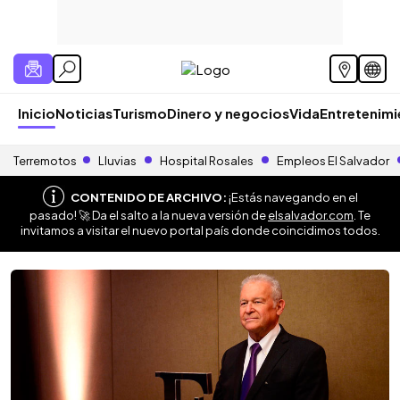
Inicio
Noticias
Turismo
Dinero y negocios
Vida
Entretenim
Terremotos
Lluvias
Hospital Rosales
Empleos El Salvador
CONTENIDO DE ARCHIVO:
¡Estás navegando en el
pasado! 🚀 Da el salto a la nueva versión de
elsalvador.com
. Te
invitamos a visitar el nuevo portal país donde coincidimos todos.