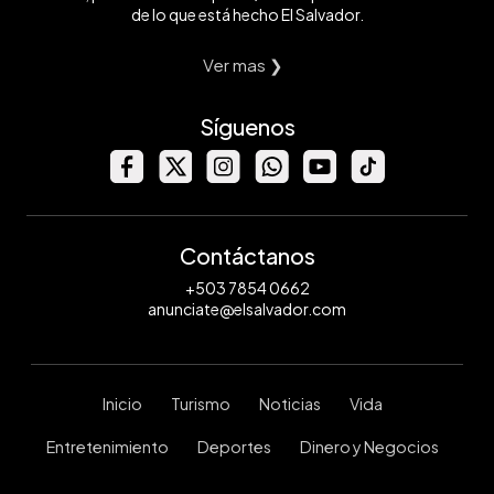
de lo que está hecho El Salvador.
Ver mas ❯
Síguenos
Contáctanos
+503 7854 0662
anunciate@elsalvador.com
Inicio
Turismo
Noticias
Vida
Entretenimiento
Deportes
Dinero y Negocios