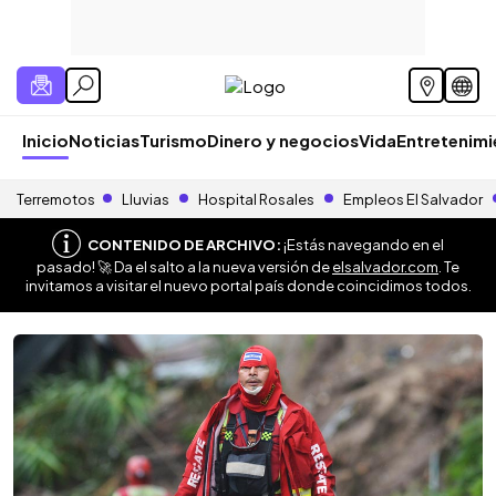
Inicio
Noticias
Turismo
Dinero y negocios
Vida
Entretenim
Terremotos
Lluvias
Hospital Rosales
Empleos El Salvador
CONTENIDO DE ARCHIVO:
¡Estás navegando en el
pasado! 🚀 Da el salto a la nueva versión de
elsalvador.com
. Te
invitamos a visitar el nuevo portal país donde coincidimos todos.