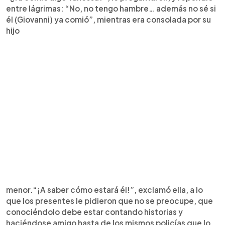
entre lágrimas: “No, no tengo hambre… además no sé si
él (Giovanni) ya comió”, mientras era consolada por su
hijo
menor.“¡A saber cómo estará él!”, exclamó ella, a lo
que los presentes le pidieron que no se preocupe, que
conociéndolo debe estar contando historias y
haciéndose amigo hasta de los mismos policías que lo