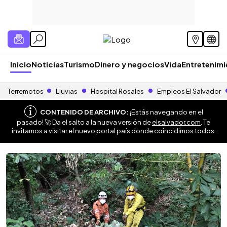
Inicio
Noticias
Turismo
Dinero y negocios
Vida
Entretenim
Terremotos
Lluvias
Hospital Rosales
Empleos El Salvador
CONTENIDO DE ARCHIVO:
¡Estás navegando en el
pasado! 🚀 Da el salto a la nueva versión de
elsalvador.com
. Te
invitamos a visitar el nuevo portal país donde coincidimos todos.