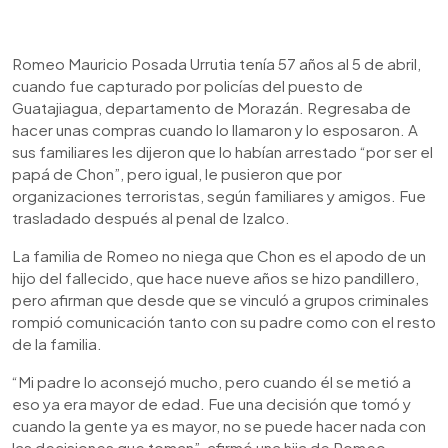
0:00
►
Escuchar artículo
Romeo Mauricio Posada Urrutia tenía 57 años al 5 de abril,
cuando fue capturado por policías del puesto de
Guatajiagua, departamento de Morazán. Regresaba de
hacer unas compras cuando lo llamaron y lo esposaron. A
sus familiares les dijeron que lo habían arrestado “por ser el
papá de Chon”, pero igual, le pusieron que por
organizaciones terroristas, según familiares y amigos. Fue
trasladado después al penal de Izalco.
La familia de Romeo no niega que Chon es el apodo de un
hijo del fallecido, que hace nueve años se hizo pandillero,
pero afirman que desde que se vinculó a grupos criminales
rompió comunicación tanto con su padre como con el resto
de la familia.
“Mi padre lo aconsejó mucho, pero cuando él se metió a
eso ya era mayor de edad. Fue una decisión que tomó y
cuando la gente ya es mayor, no se puede hacer nada con
las decisiones que toman”, afirmó una hija de Romeo.