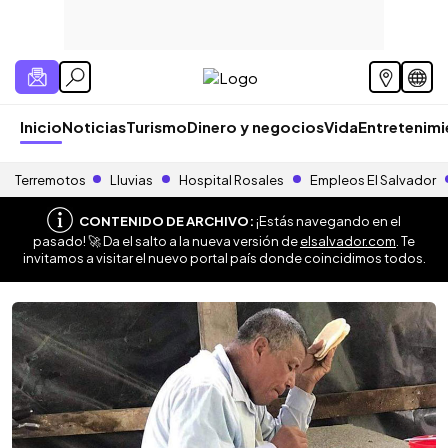
Inicio
Noticias
Turismo
Dinero y negocios
Vida
Entretenim
Terremotos
Lluvias
Hospital Rosales
Empleos El Salvador
CONTENIDO DE ARCHIVO:
¡Estás navegando en el
pasado! 🚀 Da el salto a la nueva versión de
elsalvador.com
. Te
invitamos a visitar el nuevo portal país donde coincidimos todos.