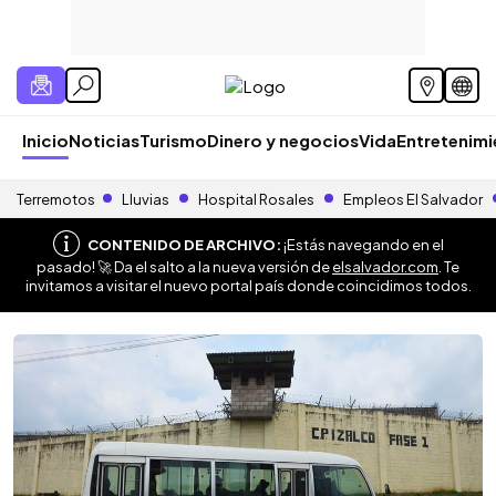
Inicio
Noticias
Turismo
Dinero y negocios
Vida
Entretenim
Terremotos
Lluvias
Hospital Rosales
Empleos El Salvador
CONTENIDO DE ARCHIVO:
¡Estás navegando en el
pasado! 🚀 Da el salto a la nueva versión de
elsalvador.com
. Te
invitamos a visitar el nuevo portal país donde coincidimos todos.