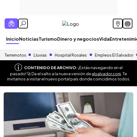
Inicio
Noticias
Turismo
Dinero y negocios
Vida
Entretenim
Terremotos
Lluvias
Hospital Rosales
Empleos El Salvador
CONTENIDO DE ARCHIVO:
¡Estás navegando en el
pasado! 🚀 Da el salto a la nueva versión de
elsalvador.com
. Te
invitamos a visitar el nuevo portal país donde coincidimos todos.