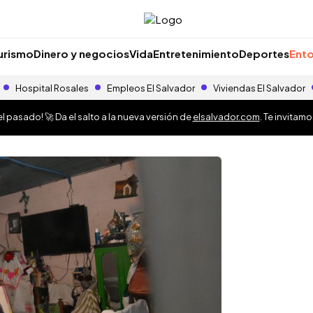
urismo
Dinero y negocios
Vida
Entretenimiento
Deportes
Ento
Hospital Rosales
Empleos El Salvador
Viviendas El Salvador
 pasado! 🚀 Da el salto a la nueva versión de
elsalvador.com
. Te invitam