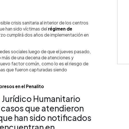
WhatsApp
Copiar link
le crisis sanitaria al interior de los centros
ue han sido víctimas del
régimen de
rzo cumplirá dos años de implementación en
 redes sociales luego de que el jueves pasado,
do más de una decena de atenciones y
n nuevo factor común, como lo es el riesgo de
nas que fueron capturadas siendo
 presos en el Penalito
 Jurídico Humanitario
 casos que atendieron
que han sido notificados
e encuentran en