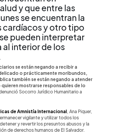
alud y que entre las
nes se encuentran la
 cardíacos y otro tipo
se pueden interpretar
al interior de los
.
iarios se están negando a recibir a
 delicado o prácticamente moribundos,
ública también se están negando a atender
o quieren mostrarse responsables de lo
denunció Socorro Jurídico Humanitario a
cas de Amnistía Internacional
, Ana Piquer,
rmanecer vigilante y utilizar todos los
etener y revertir los presuntos abusos y la
ación de derechos humanos de El Salvador.