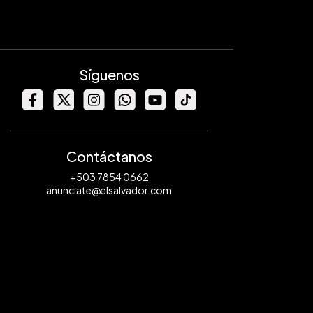
Síguenos
Contáctanos
+503 7854 0662
anunciate@elsalvador.com