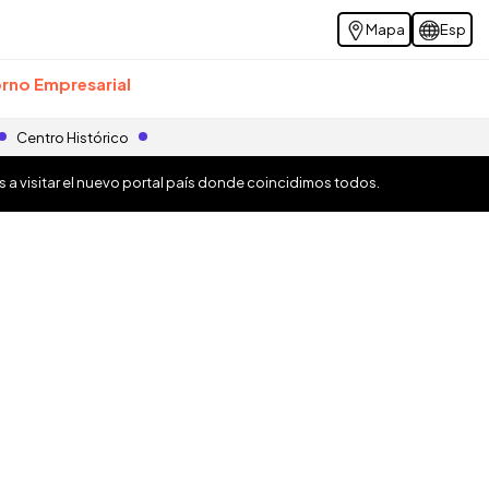
Mapa
Esp
rno Empresarial
Centro Histórico
os a visitar el nuevo portal país donde coincidimos todos.