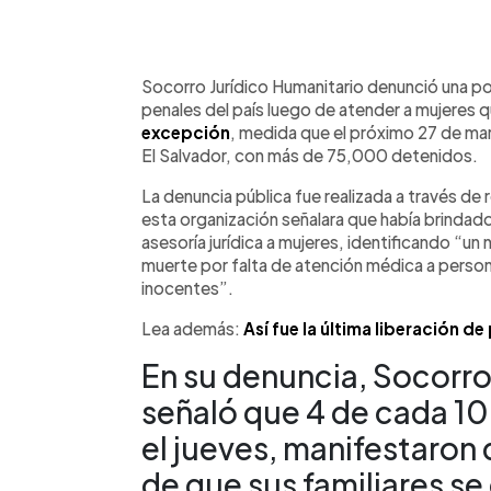
0:00
Facebook
Twitter
►
Escuchar artículo
Socorro Jurídico Humanitario denunció una posib
penales del país luego de atender a mujeres q
excepción
, medida que el próximo 27 de ma
El Salvador, con más de 75,000 detenidos.
La denuncia pública fue realizada a través de
esta organización señalara que había brinda
asesoría jurídica a mujeres, identificando “u
muerte por falta de atención médica a perso
inocentes”.
Lea además:
Así fue la última liberación de
En su denuncia, Socorro
señaló que 4 de cada 10
el jueves, manifestaron 
de que sus familiares s