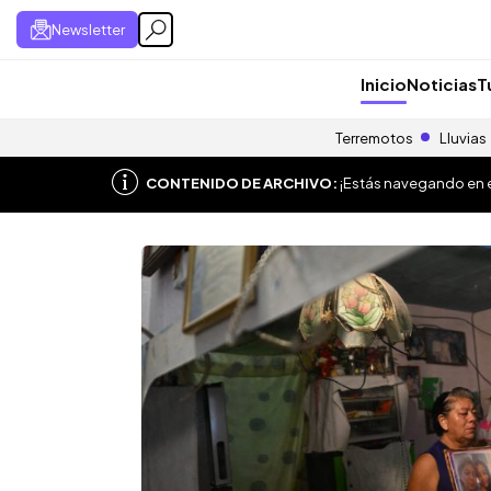
Newsletter
Inicio
Noticias
T
Terremotos
Lluvias
CONTENIDO DE ARCHIVO:
¡Estás navegando en el