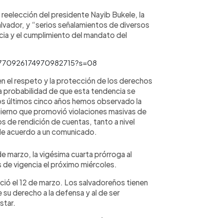
 reelección del presidente Nayib Bukele, la
alvador, y “serios señalamientos de diversos
ia y el cumplimiento del mandato del
/1770926174970982715?s=08
 el respeto y la protección de los derechos
a probabilidad de que esta tendencia se
os últimos cinco años hemos observado la
ierno que promovió violaciones masivas de
 de rendición de cuentas, tanto a nivel
 de acuerdo a un comunicado.
de marzo, la vigésima cuarta prórroga al
 de vigencia el próximo miércoles.
ició el 12 de marzo. Los salvadoreños tienen
 su derecho a la defensa y al de ser
estar.