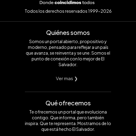
Todos los derechos reservados 1999-2026
Quiénes somos
Somos un portal abierto, propositivo y
moderno, pensado para reflejar a un país
que avanza, se reinventa y se une. Somos el
punto de conexión con lo mejor de El
Salvador.
Ver mas ❯
Qué ofrecemos
Te ofrecemos un portal que evoluciona
contigo. Que informa, pero también
inspira. Que te representa. Mostramos de lo
que está hecho El Salvador.