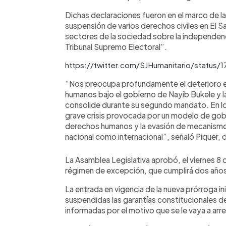
Dichas declaraciones fueron en el marco de la
suspensión de varios derechos civiles en El S
sectores de la sociedad sobre la independenc
Tribunal Supremo Electoral”.
https://twitter.com/SJHumanitario/status
“Nos preocupa profundamente el deterioro en
humanos bajo el gobierno de Nayib Bukele y l
consolide durante su segundo mandato. En l
grave crisis provocada por un modelo de gob
derechos humanos y la evasión de mecanismos
nacional como internacional”, señaló Piquer,
La Asamblea Legislativa aprobó, el viernes 8 
régimen de excepción, que cumplirá dos años
La entrada en vigencia de la nueva prórroga in
suspendidas las garantías constitucionales de
informadas por el motivo que se le vaya a arr