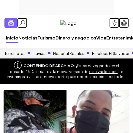
Inicio
Noticias
Turismo
Dinero y negocios
Vida
Entretenim
Terremotos
Lluvias
Hospital Rosales
Empleos El Salvador
CONTENIDO DE ARCHIVO:
¡Estás navegando en el
pasado! 🚀 Da el salto a la nueva versión de
elsalvador.com
. Te
invitamos a visitar el nuevo portal país donde coincidimos todos.