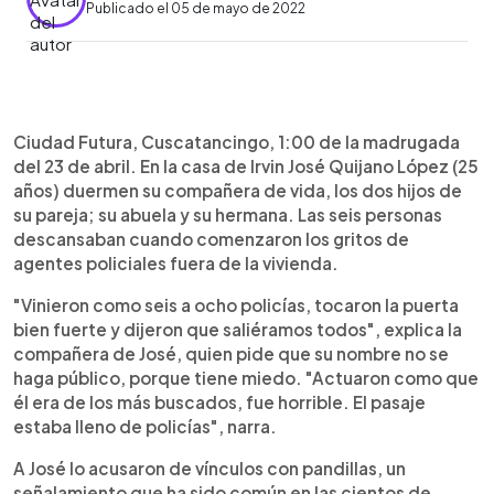
Publicado el 05 de mayo de 2022
0:00
►
Escuchar artículo
Ciudad Futura, Cuscatancingo, 1:00 de la madrugada
del 23 de abril. En la casa de Irvin José Quijano López (25
años) duermen su compañera de vida, los dos hijos de
su pareja; su abuela y su hermana. Las seis personas
descansaban cuando comenzaron los gritos de
agentes policiales fuera de la vivienda.
"Vinieron como seis a ocho policías, tocaron la puerta
bien fuerte y dijeron que saliéramos todos", explica la
compañera de José, quien pide que su nombre no se
haga público, porque tiene miedo. "Actuaron como que
él era de los más buscados, fue horrible. El pasaje
estaba lleno de policías", narra.
A José lo acusaron de vínculos con pandillas, un
señalamiento que ha sido común en las cientos de