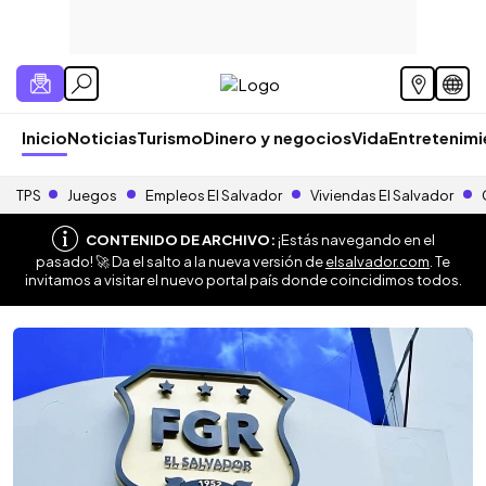
Inicio
Noticias
Turismo
Dinero y negocios
Vida
Entretenim
TPS
Juegos
Empleos El Salvador
Viviendas El Salvador
CONTENIDO DE ARCHIVO:
¡Estás navegando en el
pasado! 🚀 Da el salto a la nueva versión de
elsalvador.com
. Te
invitamos a visitar el nuevo portal país donde coincidimos todos.