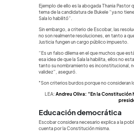
Ejemplo de ello es la abogada Thania Pastor qu
tema de la candidatura de Bukele “ya no tiene
Sala lo habilitó”.
Sin embargo, a criterio de Escobar, las resolu
no son realmente resoluciones, en tanto a q
Justicia fungen un cargo público impuesto.
“Es un falso dilema en el que muchos que est
esa idea de que la Sala la habilita, ellos no e
tanto su nombramiento es inconstitucional, no
validez”, aseguró.
"Son criterios burdos porque no consideran l
LEA
:
Andreu Oliva: “En la Constitución h
presid
Educación democrática
Escobar considera necesario explica a la pobl
cuenta por la Constitución misma.