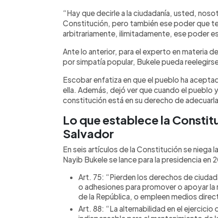
“Hay que decirle a la ciudadanía, usted, noso
Constitución, pero también ese poder que 
arbitrariamente, ilimitadamente, ese poder es
Ante lo anterior, para el experto en materia 
por simpatía popular, Bukele pueda reelegirse
Escobar enfatiza en que el pueblo ha aceptado
ella. Además, dejó ver que cuando el pueblo 
constitución está en su derecho de adecuarla 
Lo que establece la Constitu
Salvador
En seis artículos de la Constitución se niega l
Nayib Bukele se lance para la presidencia en 
Art. 75: “Pierden los derechos de ciuda
o adhesiones para promover o apoyar la r
de la República, o empleen medios direc
Art. 88: “La alternabilidad en el ejercicio