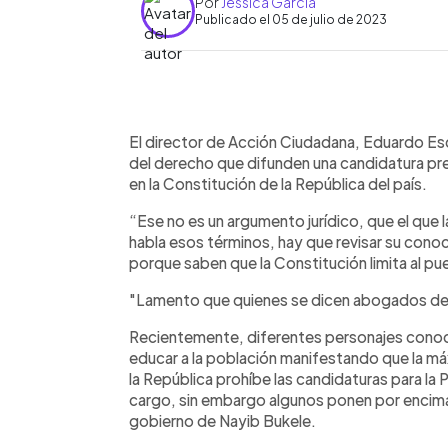
Por
Jessica García
Publicado el 05 de julio de 2023
0:00
Facebook
Twitter
►
Escuchar artículo
El director de Acción Ciudadana, Eduardo Es
del derecho que difunden una candidatura pre
en la Constitución de la República del país.
“Ese no es un argumento jurídico, que el que 
habla esos términos, hay que revisar su conoc
porque saben que la Constitución limita al pu
"Lamento que quienes se dicen abogados defi
Recientemente, diferentes personajes conoci
educar a la población manifestando que la máxi
la República prohíbe las candidaturas para la 
cargo, sin embargo algunos ponen por encima 
gobierno de Nayib Bukele.