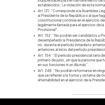
indispensable para el mantenimiento de l
establecidos. La violación de esta norma 
Art.131: “Corresponde a la Asamblea Leg
al Presidente de la República o al que h
constitucional continúe en el ejercicio de
legalmente llamada para el ejercicio de l
Provisional".
Art. 152: “No podrán ser candidatos a Pr
desempeñado la Presidencia de la Repúb
no, durante el período inmediato anterior
anteriores al inicio del período presidenci
Art. 154: “El período presidencial será d
primero de junio, sin que la persona que 
en sus funciones ni un día más”.
Art. 248: “No podrán reformarse en ningú
que se refieren a la forma y sistema de Gob
alternabilidad en el ejercicio de la Presid