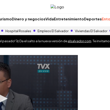
urismo
Dinero y negocios
Vida
Entretenimiento
Deportes
Ento
Hospital Rosales
Empleos El Salvador
Viviendas El Salvador
 pasado! 🚀 Da el salto a la nueva versión de
elsalvador.com
. Te invitam