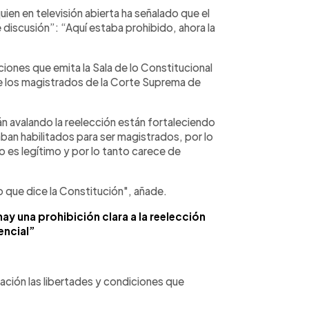
ien en televisión abierta ha señalado que el
 discusión”: “Aquí estaba prohibido, ahora la
ciones que emita la Sala de lo Constitucional
ue los magistrados de la Corte Suprema de
án avalando la reelección están fortaleciendo
staban habilitados para ser magistrados, por lo
 es legítimo y por lo tanto carece de
o que dice la Constitución", añade.
ay una prohibición clara a la reelección
encial”
ación las libertades y condiciones que