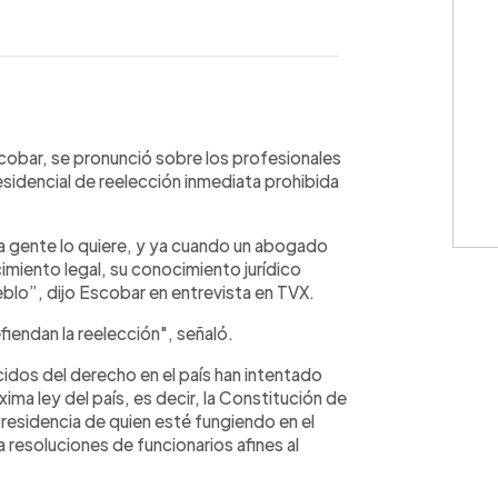
WhatsApp
Copiar link
cobar, se pronunció sobre los profesionales
sidencial de reelección inmediata prohibida
la gente lo quiere, y ya cuando un abogado
imiento legal, su conocimiento jurídico
eblo”, dijo Escobar en entrevista en TVX.
endan la reelección", señaló.
dos del derecho en el país han intentado
ma ley del país, es decir, la Constitución de
Presidencia de quien esté fungiendo en el
resoluciones de funcionarios afines al