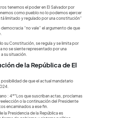
tros tenemos el poder en El Salvador por
tenemos como pueblo no lo podemos ejercer
tá limitado y regulado por una constitución”
de democracia “no vale” el argumento de que
.
 su Constitución, se regula y se limita por
ya no se siente representado por una
a su situación.
ción de la República de El
a posibilidad de que el actual mandatario
2024.
dano : 4°"Los que suscriban actas, proclamas
eelección o la continuación del Presidente
tos encaminados a ese fin.
 de la Presidencia de la República es