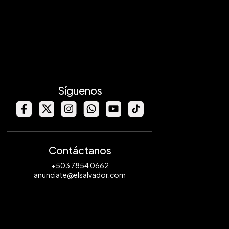
Síguenos
Contáctanos
+503 7854 0662
anunciate@elsalvador.com