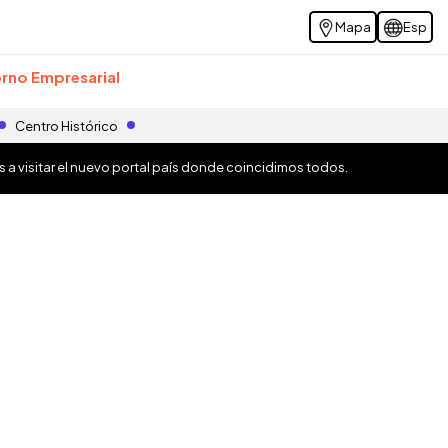
Mapa
Esp
rno Empresarial
Centro Histórico
os a visitar el nuevo portal país donde coincidimos todos.