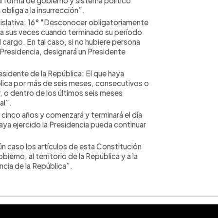
a forma de gobierno y sistema político
obliga a la insurrección”.
islativa: 16° "Desconocer obligatoriamente
aga sus veces cuando terminado su período
l cargo. En tal caso, si no hubiere persona
a Presidencia, designará un Presidente
esidente de la República: El que haya
lica por más de seis meses, consecutivos o
, o dentro de los últimos seis meses
al”.
e cinco años y comenzará y terminará el día
haya ejercido la Presidencia pueda continuar
n caso los artículos de esta Constitución
ierno, al territorio de la República y a la
encia de la República”.