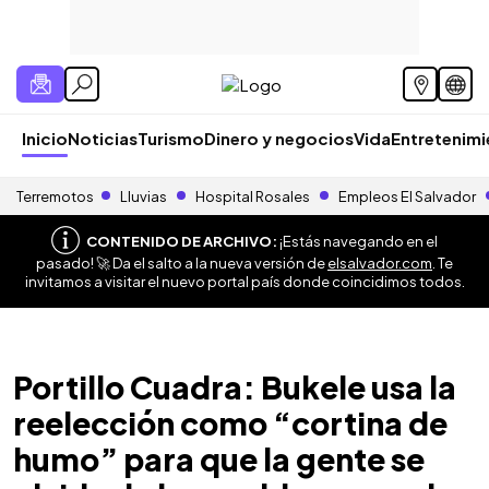
Inicio
Noticias
Turismo
Dinero y negocios
Vida
Entretenim
Terremotos
Lluvias
Hospital Rosales
Empleos El Salvador
CONTENIDO DE ARCHIVO:
¡Estás navegando en el
pasado! 🚀 Da el salto a la nueva versión de
elsalvador.com
. Te
invitamos a visitar el nuevo portal país donde coincidimos todos.
Portillo Cuadra: Bukele usa la
reelección como “cortina de
humo” para que la gente se