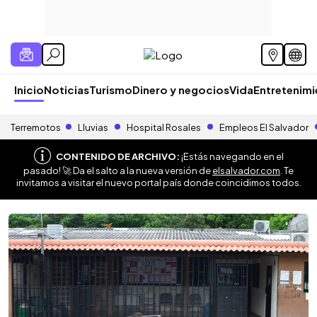
Inicio
Noticias
Turismo
Dinero y negocios
Vida
Entretenim
Terremotos
Lluvias
Hospital Rosales
Empleos El Salvador
CONTENIDO DE ARCHIVO:
¡Estás navegando en el
pasado! 🚀 Da el salto a la nueva versión de
elsalvador.com
. Te
invitamos a visitar el nuevo portal país donde coincidimos todos.