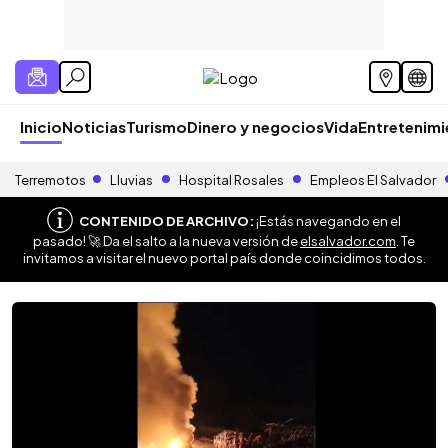
Inicio
Noticias
Turismo
Dinero y negocios
Vida
Entretenim
Terremotos
Lluvias
Hospital Rosales
Empleos El Salvador
CONTENIDO DE ARCHIVO:
¡Estás navegando en el
pasado! 🚀 Da el salto a la nueva versión de
elsalvador.com
. Te
invitamos a visitar el nuevo portal país donde coincidimos todos.