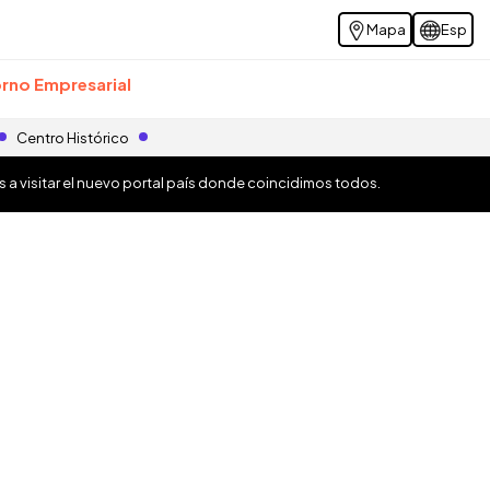
Mapa
Esp
rno Empresarial
Centro Histórico
os a visitar el nuevo portal país donde coincidimos todos.