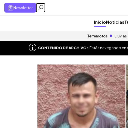
Newsletter
Inicio
Noticias
T
Terremotos
Lluvias
CONTENIDO DE ARCHIVO:
¡Estás navegando en el