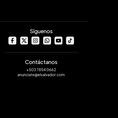
Síguenos
Contáctanos
+503 7854 0662
anunciate@elsalvador.com