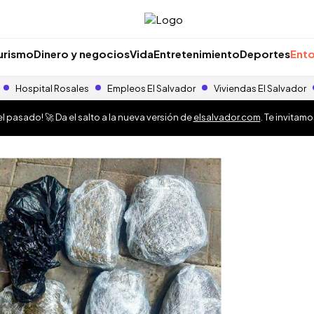
urismo
Dinero y negocios
Vida
Entretenimiento
Deportes
Ento
Hospital Rosales
Empleos El Salvador
Viviendas El Salvador
 pasado! 🚀 Da el salto a la nueva versión de
elsalvador.com
. Te invitam