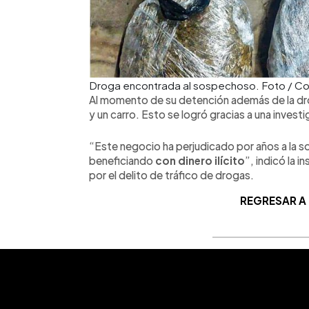
Droga encontrada al sospechoso. Foto / Co
Al momento de su detención además de la d
y un carro. Esto se logró gracias a una investi
“Este negocio ha perjudicado por años a la s
beneficiando
con dinero ilícito
”, indicó la i
por el delito de tráfico de drogas.
REGRESAR A