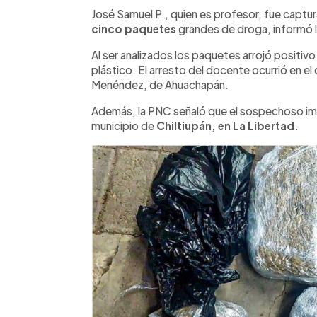
Facebook
Twitter
►
Escuchar artículo
José Samuel P., quien es profesor, fue captu
cinco paquetes
grandes de droga, informó la 
Al ser analizados los paquetes arrojó positiv
plástico. El arresto del docente ocurrió en e
Menéndez, de Ahuachapán.
Además, la PNC señaló que el sospechoso imp
municipio de
Chiltiupán, en La Libertad.