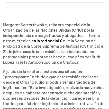
0:00
►
Escuchar artículo
Margaret Satterthwaite, relatora especial de la
Organización de las Naciones Unidas (ONU) por la
independencia de magistrados y abogados, informó
este miércoles
en la red social X
que la Sección de
Probidad de la Corte Suprema de Justicia (CSJ) inició el
21 de julio pasado una revisión a las declaraciones
patrimoniales presentadas hace nueve años por Ruth
López, la jefa Anticorrupción de Cristosal.
A juicio de la relatora, esta es una situación
“preocupante” debido a que esta revisión realizada
desde el Órgano Judicial podría ser una táctica de
legitimación. “Esta investigación, realizada nueve años
después de haberse presentado dicha declaración y
dos meses después de la detención, parece ser una
táctica para fabricar legitimidad administrativa a fin de
sustentar cargos penales, lo que podría constituir una