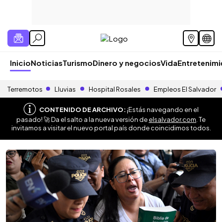
Inicio
Noticias
Turismo
Dinero y negocios
Vida
Entretenim
Terremotos
Lluvias
Hospital Rosales
Empleos El Salvador
CONTENIDO DE ARCHIVO:
¡Estás navegando en el
pasado! 🚀 Da el salto a la nueva versión de
elsalvador.com
. Te
invitamos a visitar el nuevo portal país donde coincidimos todos.