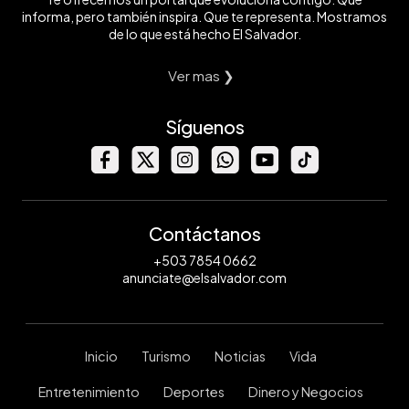
informa, pero también inspira. Que te representa. Mostramos
de lo que está hecho El Salvador.
Ver mas ❯
Síguenos
Contáctanos
+503 7854 0662
anunciate@elsalvador.com
Inicio
Turismo
Noticias
Vida
Entretenimiento
Deportes
Dinero y Negocios