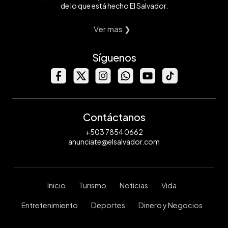
de lo que está hecho El Salvador.
Ver mas ❯
Síguenos
Contáctanos
+503 7854 0662
anunciate@elsalvador.com
Inicio
Turismo
Noticias
Vida
Entretenimiento
Deportes
Dinero y Negocios