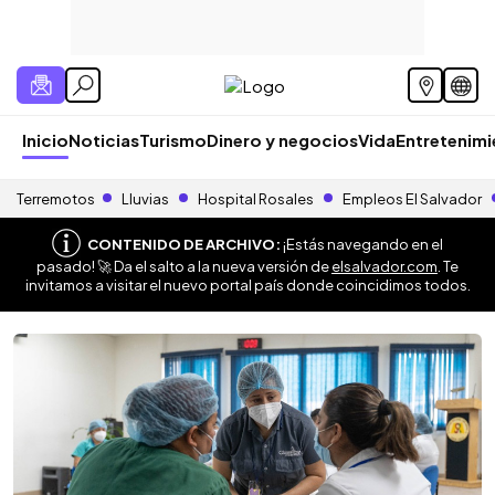
Inicio
Noticias
Turismo
Dinero y negocios
Vida
Entretenim
Terremotos
Lluvias
Hospital Rosales
Empleos El Salvador
CONTENIDO DE ARCHIVO:
¡Estás navegando en el
pasado! 🚀 Da el salto a la nueva versión de
elsalvador.com
. Te
invitamos a visitar el nuevo portal país donde coincidimos todos.