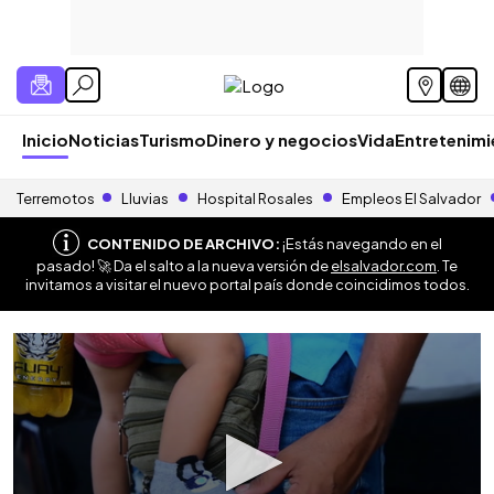
Inicio
Noticias
Turismo
Dinero y negocios
Vida
Entretenim
Terremotos
Lluvias
Hospital Rosales
Empleos El Salvador
CONTENIDO DE ARCHIVO:
¡Estás navegando en el
pasado! 🚀 Da el salto a la nueva versión de
elsalvador.com
. Te
invitamos a visitar el nuevo portal país donde coincidimos todos.