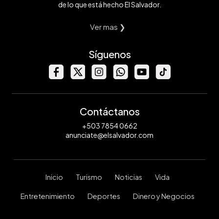
de lo que está hecho El Salvador.
Ver mas ❯
Síguenos
Contáctanos
+503 7854 0662
anunciate@elsalvador.com
Inicio
Turismo
Noticias
Vida
Entretenimiento
Deportes
Dinero y Negocios