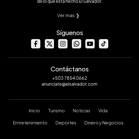
de lo que está hecho El Salvador.
Ver mas ❯
Síguenos
Contáctanos
+503 7854 0662
anunciate@elsalvador.com
Inicio
Turismo
Noticias
Vida
Entretenimiento
Deportes
Dinero y Negocios