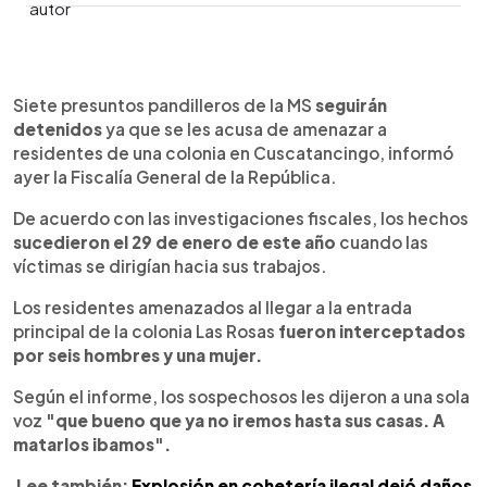
0:00
►
Escuchar artículo
Siete presuntos pandilleros de la MS
seguirán
detenidos
ya que se les acusa de amenazar a
residentes de una colonia en Cuscatancingo, informó
ayer la Fiscalía General de la República.
De acuerdo con las investigaciones fiscales, los hechos
sucedieron el 29 de enero de este año
cuando las
víctimas se dirigían hacia sus trabajos.
Los residentes amenazados al llegar a la entrada
principal de la colonia Las Rosas
fueron interceptados
por seis hombres y una mujer.
Según el informe, los sospechosos les dijeron a una sola
voz
"que bueno que ya no iremos hasta sus casas. A
matarlos ibamos".
Lee también:
Explosión en cohetería ilegal dejó daños