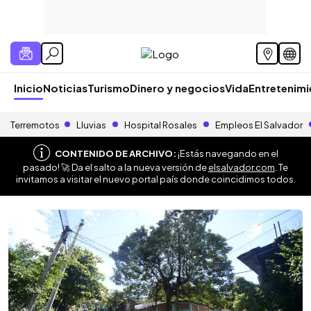
Inicio
Noticias
Turismo
Dinero y negocios
Vida
Entretenim
Terremotos
Lluvias
Hospital Rosales
Empleos El Salvador
CONTENIDO DE ARCHIVO:
¡Estás navegando en el
pasado! 🚀 Da el salto a la nueva versión de
elsalvador.com
. Te
invitamos a visitar el nuevo portal país donde coincidimos todos.