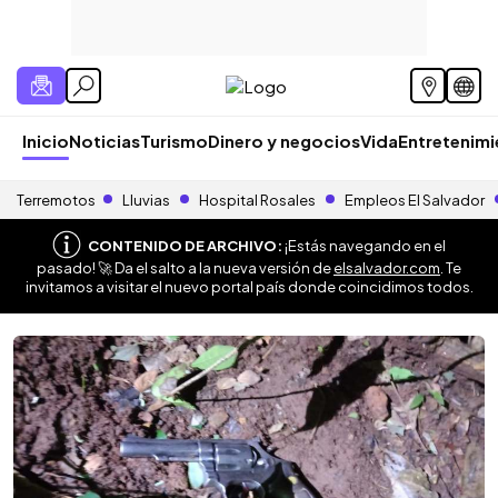
Inicio
Noticias
Turismo
Dinero y negocios
Vida
Entretenim
Terremotos
Lluvias
Hospital Rosales
Empleos El Salvador
CONTENIDO DE ARCHIVO:
¡Estás navegando en el
pasado! 🚀 Da el salto a la nueva versión de
elsalvador.com
. Te
invitamos a visitar el nuevo portal país donde coincidimos todos.