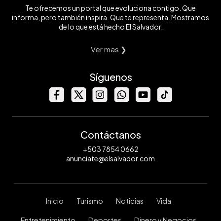
Te ofrecemos un portal que evoluciona contigo. Que
informa, pero también inspira. Que te representa. Mostramos
de lo que está hecho El Salvador.
Ver mas ❯
Síguenos
Contáctanos
+503 7854 0662
anunciate@elsalvador.com
Inicio
Turismo
Noticias
Vida
Entretenimiento
Deportes
Dinero y Negocios