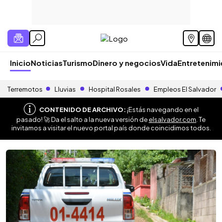
Inicio
Noticias
Turismo
Dinero y negocios
Vida
Entretenim
Terremotos
Lluvias
Hospital Rosales
Empleos El Salvador
CONTENIDO DE ARCHIVO:
¡Estás navegando en el
pasado! 🚀 Da el salto a la nueva versión de
elsalvador.com
. Te
invitamos a visitar el nuevo portal país donde coincidimos todos.