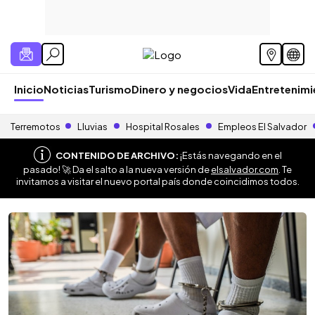
Inicio
Noticias
Turismo
Dinero y negocios
Vida
Entretenim
Terremotos
Lluvias
Hospital Rosales
Empleos El Salvador
CONTENIDO DE ARCHIVO:
¡Estás navegando en el
pasado! 🚀 Da el salto a la nueva versión de
elsalvador.com
. Te
invitamos a visitar el nuevo portal país donde coincidimos todos.