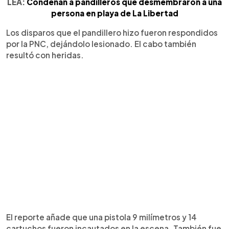
LEA:
Condenan a pandilleros que desmembraron a una
persona en playa de La Libertad
Los disparos que el pandillero hizo fueron respondidos
por la PNC, dejándolo lesionado. El cabo también
resultó con heridas.
El reporte añade que una pistola 9 milímetros y 14
cartuchos fueron incautados en la escena. También fue